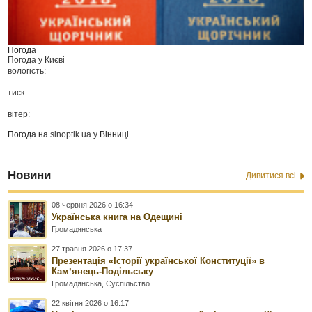
Погода
Погода у
Києві
вологість:
тиск:
вітер:
Погода на
sinoptik.ua
у Вінниці
Новини
Дивитися всі
08 червня 2026 о 16:34
Українська книга на Одещині
Громадянська
27 травня 2026 о 17:37
Презентація «Історії української Конституції» в
Камʼянець-Подільську
Громадянська
,
Суспільство
22 квітня 2026 о 16:17