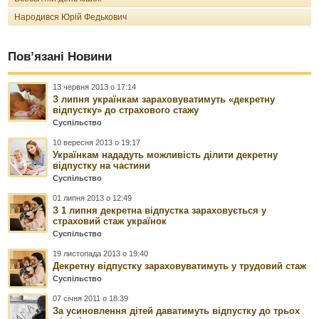
Народився Юрій Федькович
Пов’язані Новини
13 червня 2013 о 17:14
З липня українкам зараховуватимуть «декретну
відпустку» до страхового стажу
Суспільство
10 вересня 2013 о 19:17
Українкам нададуть можливість ділити декретну
відпустку на частини
Суспільство
01 липня 2013 о 12:49
З 1 липня декретна відпустка зараховується у
страховий стаж українок
Суспільство
19 листопада 2013 о 19:40
Декретну відпустку зараховуватимуть у трудовий стаж
Суспільство
07 січня 2011 о 18:39
За усиновлення дітей даватимуть відпустку до трьох