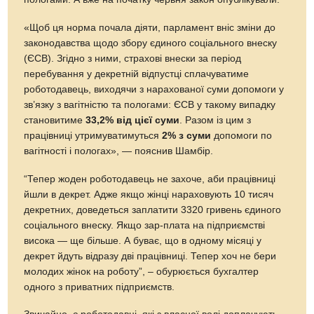
«Щоб ця норма почала діяти, парламент вніс зміни до
законодавства щодо збору єдиного соціального внеску
(ЄСВ). Згідно з ними, страхові внески за період
перебування у декретній відпустці сплачуватиме
роботодавець, виходячи з нарахованої суми допомоги у
зв’язку з вагітністю та пологами: ЄСВ у такому випадку
становитиме
33,2% від цієї суми
. Разом із цим з
працівниці утримуватимуться
2% з суми
допомоги по
вагітності і пологах», — пояснив Шамбір.
“Тепер жоден роботодавець не захоче, аби працівниці
йшли в декрет. Адже якщо жінці нараховують 10 тисяч
декретних, доведеться заплатити 3320 гривень єдиного
соціального внеску. Якщо зар-плата на підприємстві
висока — ще більше. А буває, що в одному місяці у
декрет йдуть відразу дві працівниці. Тепер хоч не бери
молодих жінок на роботу”, – обурюється бухгалтер
одного з приватних підприємств.