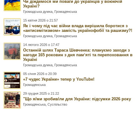
Чи діждемося ми поваги до українців у воюючій
Україні?
Громадська думка
,
Громадянська
15 квітня 2026 о 21:57
Як і чому під час війни влада вирішила боротися з
«антисемітизмом» замість українофобії та рашизму?!
Громадська думка
,
Громадянська
14 лютого 2026 о 17:47
Останній шлях Тараса Шевченка: плануємо заходи з
нагоди 165 роковин з дня памʼяті та перепоховання в
Україні
Громадська думка
,
Громадянська
05 січня 2026 о 20:39
«7 чудес України» тепер у YouTube!
Громадянська
29 грудня 2025 о 21:22
"Що я/ми зробив/ли для України: підсумки 2026 року
Громадянська
,
Суспільство