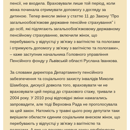
пенсії, не входила. Враховували лише той період, коли
жінка починала отримувати допомогу з догляду за
дитиною. Тепер внесли зміни у статтю 11 до Закону “Про
загальнообов’язкове державне пенсійне страхування” і
до осіб, які підлягають загальообов’язковому державному
пенсійному страхуванню, включили жінок, що
перебувають у відпустці у зв’язку з вагітністю та пологами
і отримують допомогу у зв’язку з вагітністю та пологами»,
– каже заступник начальника Головного управління
Пенсійного фонду у Львівській області Руслана Іванкова.
За словами директора Департаменту пенсійного
забезпечення та соціального захисту інвалідів Миколи
Шамбора, дискусії довкола того, враховувати чи не
враховувати цей період до страхового стажу, тривали з
2004 року. У 2010 році відповідні зміни намагались
запровадити, але тоді Верховна Рада не проголосувала
за цей закон. Натомість у травні цього року депутати таки
вирішили обкласти єдиним соціальним внеском жінок, що
перебувають у відпустці у зв’язку з вагітністю та
пологами. А вже на початку червня закон опублікували.