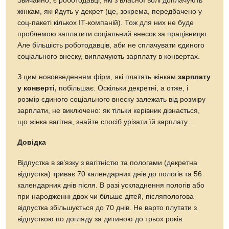
Звичайно, є роботодавці, які з власної волі доплачують
жінкам, які йдуть у декрет (це, зокрема, передбачено у
соц-пакеті кількох ІТ-компаній). Тож для них не буде
проблемою заплатити соціальний внесок за працівницю.
Але більшість роботодавців, аби не сплачувати єдиного
соціального внеску, виплачують зарплату в конвертах.
З цим нововведенням фірм, які платять жінкам
зарплату
у конверті,
побільшає. Оскільки декретні, а отже, і
розмір єдиного соціального внеску залежать від розміру
зарплати, не виключено: як тільки керівник дізнається,
що жінка вагітна, знайте спосіб урізати їй зарплату...
Довідка
Відпустка в зв’язку з вагітністю та пологами (декретна
відпустка) триває 70 календарних днів до пологів та 56
календарних днів після. В разі ускладнення пологів або
при народженні двох чи більше дітей, післяпологова
відпустка збільшується до 70 днів. Не варто плутати з
відпусткою по догляду за дитиною до трьох років.