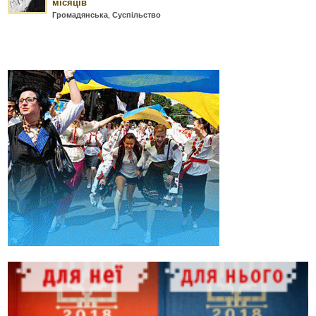
місяців
Громадянська
,
Суспільство