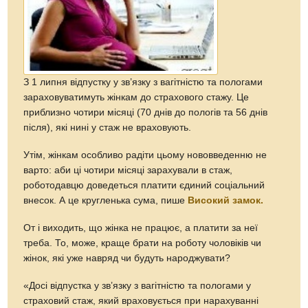
З 1 липня відпустку у зв’язку з вагітністю та пологами
зараховуватимуть жінкам до страхового стажу. Це
приблизно чотири місяці (70 днів до пологів та 56 днів
після), які нині у стаж не враховують.
Утім, жінкам особливо радіти цьому нововведенню не
варто: аби ці чотири місяці зарахували в стаж,
роботодавцю доведеться платити єдиний соціальний
внесок. А це кругленька сума, пише
Високий замок.
От і виходить, що жінка не працює, а платити за неї
треба. То, може, краще брати на роботу чоловіків чи
жінок, які уже навряд чи будуть народжувати?
«Досі відпустка у зв’язку з вагітністю та пологами у
страховий стаж, який враховується при нарахуванні