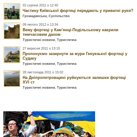
02 серпня 2011 о 12:40
Частину Київської фортеці передають у приватні руки?
Громадянська
,
Суспільство
09 лютого 2012 о 13:34
Вежу фортеці у Кам'янці-Подільському накрили
тимчасовим дахом
Туристичні новини
,
Туристична
27 вересня 2011 о 13:15
Пропонуємо зазирнути за мури Генуезької фортеці у
Судаку
Туристичні новини
,
Туристична
28 листопада 2011 о 15:02
На Дніпропетровщині руйнуються залишки фортеці
XVI ст
Туристичні новини
,
Туристична