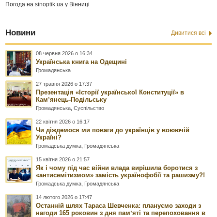
Погода на
sinoptik.ua
у Вінниці
Новини
Дивитися всі
08 червня 2026 о 16:34
Українська книга на Одещині
Громадянська
27 травня 2026 о 17:37
Презентація «Історії української Конституції» в
Камʼянець-Подільську
Громадянська
,
Суспільство
22 квітня 2026 о 16:17
Чи діждемося ми поваги до українців у воюючій
Україні?
Громадська думка
,
Громадянська
15 квітня 2026 о 21:57
Як і чому під час війни влада вирішила боротися з
«антисемітизмом» замість українофобії та рашизму?!
Громадська думка
,
Громадянська
14 лютого 2026 о 17:47
Останній шлях Тараса Шевченка: плануємо заходи з
нагоди 165 роковин з дня памʼяті та перепоховання в