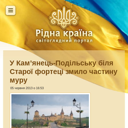
У Кам’янець-Подільську біля
Старої фортеці змило частину
муру
05 червня 2013 о 16:53