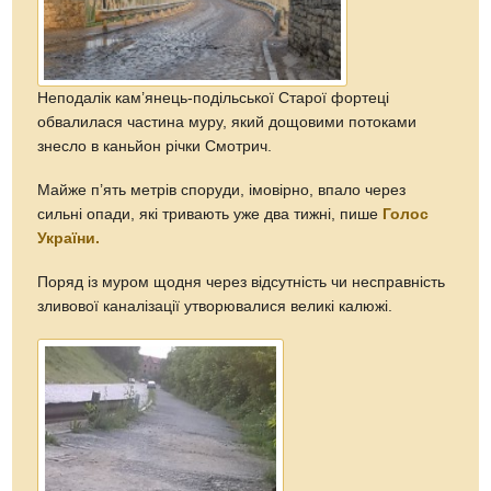
Неподалік кам’янець-подільської Старої фортеці
обвалилася частина муру, який дощовими потоками
знесло в каньйон річки Смотрич.
Майже п’ять метрів споруди, імовірно, впало через
сильні опади, які тривають уже два тижні, пише
Голос
України.
Поряд із муром щодня через відсутність чи несправність
зливової каналізації утворювалися великі калюжі.