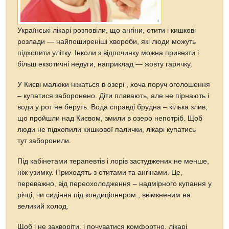
Українські лікарі розповіли, що ангіни, отити і кишкові
розлади — найпоширеніші хвороби, які люди можуть
підхопити улітку. Інколи з відпочинку можна привезти і
більш екзотичні недуги, наприклад — жовту гарячку.
У Києві малюки ніжаться в озері , хоча поруч оголошення
– купатися заборонено. Діти плавають, але не пірнають і
води у рот не беруть. Вода справді брудна – кілька злив,
що пройшли над Києвом, змили в озеро непотріб. Щоб
люди не підхопили кишкової палички, лікарі купатись
тут заборонили.
Під кабінетами терапевтів і лорів застуджених не менше,
ніж узимку. Приходять з отитами та ангінами. Це,
переважно, від переохолодження – надмірного купання у
річці, чи сидіння під кондиціонером , ввімкненим на
великий холод.
Щоб і не захворіти, і почуватися комфортно, лікарі