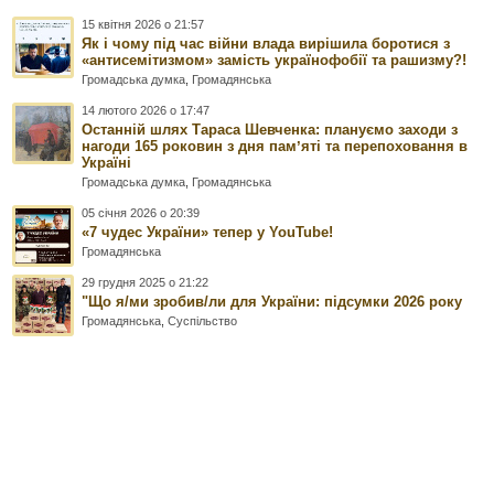
15 квітня 2026 о 21:57
Як і чому під час війни влада вирішила боротися з
«антисемітизмом» замість українофобії та рашизму?!
Громадська думка
,
Громадянська
14 лютого 2026 о 17:47
Останній шлях Тараса Шевченка: плануємо заходи з
нагоди 165 роковин з дня памʼяті та перепоховання в
Україні
Громадська думка
,
Громадянська
05 січня 2026 о 20:39
«7 чудес України» тепер у YouTube!
Громадянська
29 грудня 2025 о 21:22
"Що я/ми зробив/ли для України: підсумки 2026 року
Громадянська
,
Суспільство