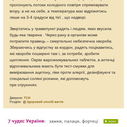
пропонують потоки холодного повітря спрямовувати
вгору, а не на себе, а температура має відрізнятись
лише на 3-4 градуси від тієї , що надворі.
Звертатись у травмпункт радять і людям, яких вкусила
будь-яка тварина . Через рану в організм може
потрапити правець – смертельно небезпечна хвороба.
Збираючись у відпустку за кордон, радять поцікавитись,
які хвороби поширені там і, за потреби, зробити
щеплення. Окрім жарознижувальних таблеток, в аптечці
відпочивальника мають бути тест-смужки для
вимірювання ацетону, ліки проти алергії, дезінфікуючі та
спеціальні соляні розчини, які допоможуть
при отруєннях.
Джерело:
ТСН
Розділи:
Здоровий спосіб життя