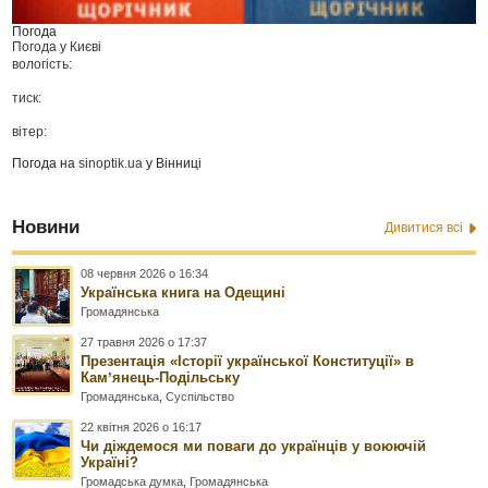
Погода
Погода у
Києві
вологість:
тиск:
вітер:
Погода на
sinoptik.ua
у Вінниці
Новини
Дивитися всі
08 червня 2026 о 16:34
Українська книга на Одещині
Громадянська
27 травня 2026 о 17:37
Презентація «Історії української Конституції» в
Камʼянець-Подільську
Громадянська
,
Суспільство
22 квітня 2026 о 16:17
Чи діждемося ми поваги до українців у воюючій
Україні?
Громадська думка
,
Громадянська