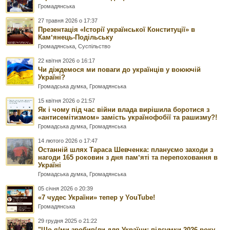
Громадянська
27 травня 2026 о 17:37
Презентація «Історії української Конституції» в
Камʼянець-Подільську
Громадянська
,
Суспільство
22 квітня 2026 о 16:17
Чи діждемося ми поваги до українців у воюючій
Україні?
Громадська думка
,
Громадянська
15 квітня 2026 о 21:57
Як і чому під час війни влада вирішила боротися з
«антисемітизмом» замість українофобії та рашизму?!
Громадська думка
,
Громадянська
14 лютого 2026 о 17:47
Останній шлях Тараса Шевченка: плануємо заходи з
нагоди 165 роковин з дня памʼяті та перепоховання в
Україні
Громадська думка
,
Громадянська
05 січня 2026 о 20:39
«7 чудес України» тепер у YouTube!
Громадянська
29 грудня 2025 о 21:22
"Що я/ми зробив/ли для України: підсумки 2026 року