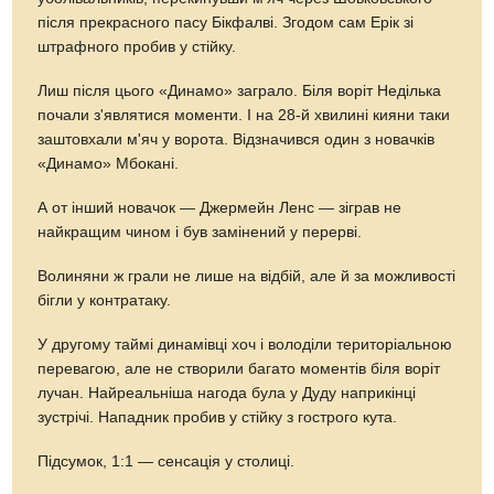
після прекрасного пасу Бікфалві. Згодом сам Ерік зі
штрафного пробив у стійку.
Лиш після цього «Динамо» заграло. Біля воріт Неділька
почали з'являтися моменти. І на 28-й хвилині кияни таки
заштовхали м'яч у ворота. Відзначився один з новачків
«Динамо» Мбокані.
А от інший новачок — Джермейн Ленс — зіграв не
найкращим чином і був замінений у перерві.
Волиняни ж грали не лише на відбій, але й за можливості
бігли у контратаку.
У другому таймі динамівці хоч і володіли територіальною
перевагою, але не створили багато моментів біля воріт
лучан. Найреальніша нагода була у Дуду наприкінці
зустрічі. Нападник пробив у стійку з гострого кута.
Підсумок, 1:1 — сенсація у столиці.