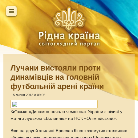
Лучани вистояли проти
динамівців на головній
футбольній арені країни
15 липня 2013 о 09:05
Київське «Динамо» почало чемпіонат України з нічиєї у
матчі з луцькою «Волинню» на НСК «Олімпійський».
Вже на другій хвилині Ярослав Кінаш засмутив столичних
уболівальників, перекинувши м'яч через Шовковського