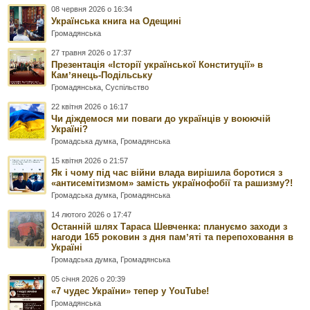
08 червня 2026 о 16:34
Українська книга на Одещині
Громадянська
27 травня 2026 о 17:37
Презентація «Історії української Конституції» в
Камʼянець-Подільську
Громадянська
,
Суспільство
22 квітня 2026 о 16:17
Чи діждемося ми поваги до українців у воюючій
Україні?
Громадська думка
,
Громадянська
15 квітня 2026 о 21:57
Як і чому під час війни влада вирішила боротися з
«антисемітизмом» замість українофобії та рашизму?!
Громадська думка
,
Громадянська
14 лютого 2026 о 17:47
Останній шлях Тараса Шевченка: плануємо заходи з
нагоди 165 роковин з дня памʼяті та перепоховання в
Україні
Громадська думка
,
Громадянська
05 січня 2026 о 20:39
«7 чудес України» тепер у YouTube!
Громадянська