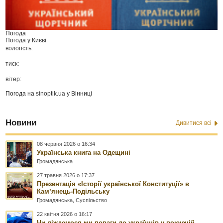
Погода
Погода у
Києві
вологість:
тиск:
вітер:
Погода на
sinoptik.ua
у Вінниці
Новини
Дивитися всі
08 червня 2026 о 16:34
Українська книга на Одещині
Громадянська
27 травня 2026 о 17:37
Презентація «Історії української Конституції» в
Камʼянець-Подільську
Громадянська
,
Суспільство
22 квітня 2026 о 16:17
Чи діждемося ми поваги до українців у воюючій