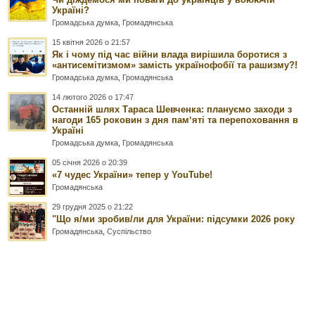
Україні?
Громадська думка
,
Громадянська
15 квітня 2026 о 21:57
Як і чому під час війни влада вирішила боротися з
«антисемітизмом» замість українофобії та рашизму?!
Громадська думка
,
Громадянська
14 лютого 2026 о 17:47
Останній шлях Тараса Шевченка: плануємо заходи з
нагоди 165 роковин з дня памʼяті та перепоховання в
Україні
Громадська думка
,
Громадянська
05 січня 2026 о 20:39
«7 чудес України» тепер у YouTube!
Громадянська
29 грудня 2025 о 21:22
"Що я/ми зробив/ли для України: підсумки 2026 року
Громадянська
,
Суспільство