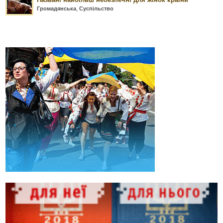
Громадянська
,
Суспільство