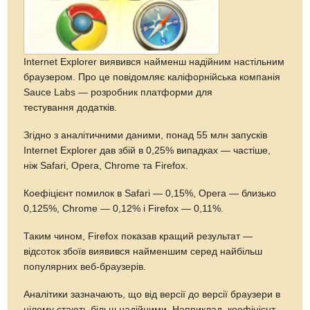
Internet Explorer виявився найменш надійним настільним
браузером. Про це повідомляє каліфорнійська компанія
Sauce Labs — розробник платформи для
тестування додатків.
Згідно з аналітичними даними, понад 55 млн запусків
Internet Explorer дав збій в 0,25% випадках — частіше,
ніж Safari, Opera, Chrome та Firefox.
Коефіцієнт помилок в Safari — 0,15%, Opera — близько
0,125%, Chrome — 0,12% і Firefox — 0,11%.
Таким чином, Firefox показав кращий результат —
відсоток збоїв виявився найменшим серед найбільш
популярних веб-браузерів.
Аналітики зазначають, що від версії до версії браузери в
цілому стають більш надійними. Наприклад, коефіцієнт