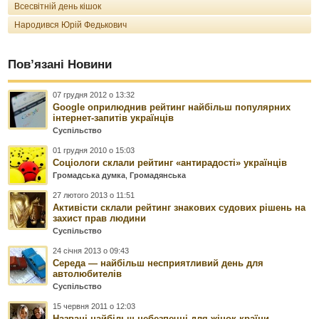
Всесвітній день кішок
Народився Юрій Федькович
Пов’язані Новини
07 грудня 2012 о 13:32
Google оприлюднив рейтинг найбільш популярних
інтернет-запитів українців
Суспільство
01 грудня 2010 о 15:03
Соціологи склали рейтинг «антирадості» українців
Громадська думка
,
Громадянська
27 лютого 2013 о 11:51
Активісти склали рейтинг знакових судових рішень на
захист прав людини
Суспільство
24 січня 2013 о 09:43
Середа — найбільш несприятливий день для
автолюбителів
Суспільство
15 червня 2011 о 12:03
Названі найбільш небезпечні для жінок країни