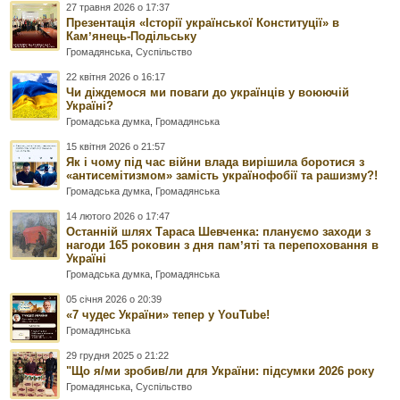
27 травня 2026 о 17:37
Презентація «Історії української Конституції» в
Камʼянець-Подільську
Громадянська
,
Суспільство
22 квітня 2026 о 16:17
Чи діждемося ми поваги до українців у воюючій
Україні?
Громадська думка
,
Громадянська
15 квітня 2026 о 21:57
Як і чому під час війни влада вирішила боротися з
«антисемітизмом» замість українофобії та рашизму?!
Громадська думка
,
Громадянська
14 лютого 2026 о 17:47
Останній шлях Тараса Шевченка: плануємо заходи з
нагоди 165 роковин з дня памʼяті та перепоховання в
Україні
Громадська думка
,
Громадянська
05 січня 2026 о 20:39
«7 чудес України» тепер у YouTube!
Громадянська
29 грудня 2025 о 21:22
"Що я/ми зробив/ли для України: підсумки 2026 року
Громадянська
,
Суспільство