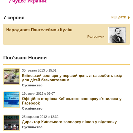
7 серпня
Інші дати
Народився Пантелеймон Куліш
Розгорнути
Пов’язані Новини
30 травня 2013 о 15:01
Київський зоопарк у перший день літа зробить вхід
для дітей безкоштовним
Суспільство
19 липня 2012 о 09:07
Офіційна сторінка Київського зоопарку з'явилася у
Facebook
Суспільство
25 вересня 2012 о 12:32
Директор Київського зоопарку пішов у відставку
Суспільство