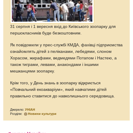
31 серпня і 1 вересня вхід до Київського зоопарку для
першокласників буде безкоштовним.
Як повідомили у прес-службі КМДА, фахівці підприємства
ознайомлять дітей з пеліканами, лебедями, слоном
Хорасом, жирафами, ведмедями Потапом і Настею, а
також тиграми, левами, анакондами і іншими
мешканцями зоопарку.
Крім того, у День знань в зоопарку відкриється
«Повчальний екоакваріум», який навчатиме дітей
правильно ставитися до навколишнього середовища.
Джерело:
УНІАН
Розділи:
Новини культури