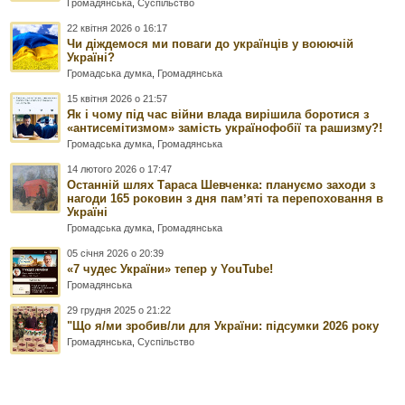
Громадянська
,
Суспільство
22 квітня 2026 о 16:17
Чи діждемося ми поваги до українців у воюючій
Україні?
Громадська думка
,
Громадянська
15 квітня 2026 о 21:57
Як і чому під час війни влада вирішила боротися з
«антисемітизмом» замість українофобії та рашизму?!
Громадська думка
,
Громадянська
14 лютого 2026 о 17:47
Останній шлях Тараса Шевченка: плануємо заходи з
нагоди 165 роковин з дня памʼяті та перепоховання в
Україні
Громадська думка
,
Громадянська
05 січня 2026 о 20:39
«7 чудес України» тепер у YouTube!
Громадянська
29 грудня 2025 о 21:22
"Що я/ми зробив/ли для України: підсумки 2026 року
Громадянська
,
Суспільство