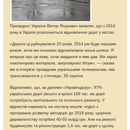
Президент України Віктор Янукович заявляє, що з 2014
року в Україні розпочнеться відновлення доріг у містах.
«Дороги ці руйнувалися 20 років. 2014 рік буде першим
роком, коли ми почнемо відновлювати міські шляхи. Я
вперше про це кажу, хоча завдання я вже дав. Ми зараз
накопичуємо матеріали, закуповуємо бітум», — сказав
він в інтерв'ю провідним українським телеканалам, яке
транслювалося у п'ятницю, 30 серпня.
Відзначимо, що, за даними «Укравтодору», 97%
українських доріг (всього в країні 169 тис. км доріг
потребують капітального та поточного ремонту. У
відомстві нарікають на нестачу коштів: згідно з
програмою розвитку автодоріг до 2018 року, щорічно
держагентству потрібно 40-50 млрд грн. Але на ремонт,
будівництво та реконструкцію 1,6 тис. км доріг у цьому