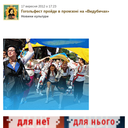
17 вересня 2012 о 17:23
Гогольфест пройде в промзоні на «Видубичах»
Новини культури