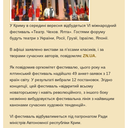
У Криму в середині вересня відбудеться VI міжнародний
фестиваль «Театр. Чехов. Ялта». Гостями форуму
будуть театри з України, Росії, Грузії, Ізраїлю, Японії.
В афіші заявлено вистави за п'єсами класиків, і за
творами сучасних авторів, повідомляє
ZN.UA.
Як повідомив оргкомітет фестивалю, цього року на
ялтинський фестиваль надійшло 49 анкет-заявок з 17
країн світу. У результаті вибрали 12 постановок. Згідно
концепції, цей фестиваль «відкритий всьому
новаторському і навіть революційного, з іншого боку
незмінно вибудовується фестивальна лінія з найвищим
канонами сучасних художніх тенденцій».
VI фестиваль відбуватиметься під патронатом Ради
міністрів Автономної республіки Крим.