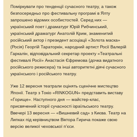
Поміркувати про тенденції сучасного театру, а також
безпосередньо про фестивальну програмі в Ялту
запрошено відомих особистостей. Серед них —
український поет і драматург Юрій Рибчинський,
український драматург Анатолій Крим, знаменитий
російський актор і президент асоціації «Золота маска»
(Росія) Георгій Тараторкін, народний артист Росії Валерій
Гаркалін, відповідальний секретар проекту «Театральні
фестивалі Росії» Анастасія Єфремова (дочка видатного
російського режисера) та інші авторитетні діячі сучасного
українського і російського театру.
Уже 12 вересня театрали оцінять сценічне мистецтво
Японії. Театр з Токіо «RINKOGUN» представить виставу
«Горище». Наступного дня — майстер-клас,
присвячений історії сучасності ізраїльського театру.
Ввечері 13 вересня — «Вишневий сад» з Києва. Театр на
Липках під керівництвом Віктора Гирича покаже свою
версію великої чеховської п'єси.