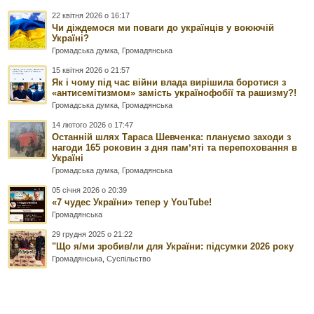
22 квітня 2026 о 16:17
Чи діждемося ми поваги до українців у воюючій
Україні?
Громадська думка
,
Громадянська
15 квітня 2026 о 21:57
Як і чому під час війни влада вирішила боротися з
«антисемітизмом» замість українофобії та рашизму?!
Громадська думка
,
Громадянська
14 лютого 2026 о 17:47
Останній шлях Тараса Шевченка: плануємо заходи з
нагоди 165 роковин з дня памʼяті та перепоховання в
Україні
Громадська думка
,
Громадянська
05 січня 2026 о 20:39
«7 чудес України» тепер у YouTube!
Громадянська
29 грудня 2025 о 21:22
"Що я/ми зробив/ли для України: підсумки 2026 року
Громадянська
,
Суспільство