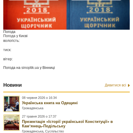
Погода
Погода у
Києві
вологість:
тиск:
вітер:
Погода на
sinoptik.ua
у Вінниці
Новини
Дивитися всі
08 червня 2026 о 16:34
Українська книга на Одещині
Громадянська
27 травня 2026 о 17:37
Презентація «Історії української Конституції» в
Камʼянець-Подільську
Громадянська
,
Суспільство