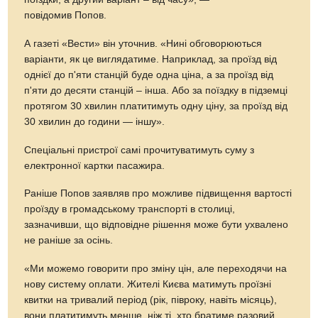
повідомив Попов.
А газеті «Вести» він уточнив. «Нині обговорюються
варіанти, як це виглядатиме. Наприклад, за проїзд від
однієї до п'яти станцій буде одна ціна, а за проїзд від
п'яти до десяти станцій – інша. Або за поїздку в підземці
протягом 30 хвилин платитимуть одну ціну, за проїзд від
30 хвилин до години — іншу».
Спеціальні пристрої самі прочитуватимуть суму з
електронної картки пасажира.
Раніше Попов заявляв про можливе підвищення вартості
проїзду в громадському транспорті в столиці,
зазначивши, що відповідне рішення може бути ухвалено
не раніше за осінь.
«Ми можемо говорити про зміну цін, але переходячи на
нову систему оплати. Жителі Києва матимуть проїзні
квитки на тривалий період (рік, півроку, навіть місяць),
вони платитимуть менше, ніж ті, хто братиме разовий