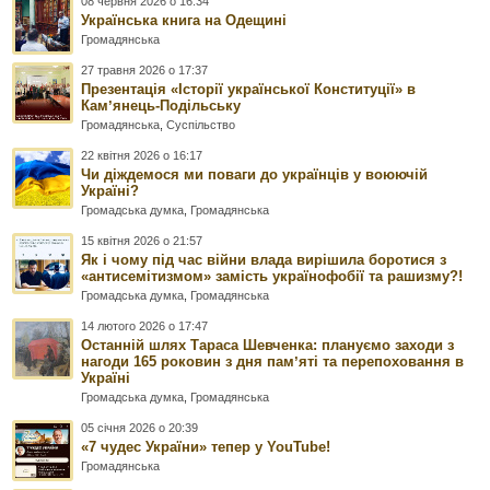
08 червня 2026 о 16:34
Українська книга на Одещині
Громадянська
27 травня 2026 о 17:37
Презентація «Історії української Конституції» в
Камʼянець-Подільську
Громадянська
,
Суспільство
22 квітня 2026 о 16:17
Чи діждемося ми поваги до українців у воюючій
Україні?
Громадська думка
,
Громадянська
15 квітня 2026 о 21:57
Як і чому під час війни влада вирішила боротися з
«антисемітизмом» замість українофобії та рашизму?!
Громадська думка
,
Громадянська
14 лютого 2026 о 17:47
Останній шлях Тараса Шевченка: плануємо заходи з
нагоди 165 роковин з дня памʼяті та перепоховання в
Україні
Громадська думка
,
Громадянська
05 січня 2026 о 20:39
«7 чудес України» тепер у YouTube!
Громадянська