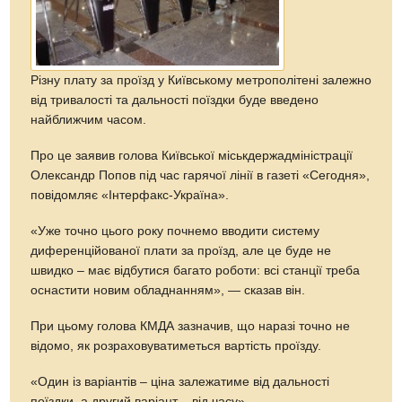
Різну плату за проїзд у Київському метрополітені залежно
від тривалості та дальності поїздки буде введено
найближчим часом.
Про це заявив голова Київської міськдержадміністрації
Олександр Попов під час гарячої лінії в газеті «Сегодня»,
повідомляє «Інтерфакс-Україна».
«Уже точно цього року почнемо вводити систему
диференційованої плати за проїзд, але це буде не
швидко – має відбутися багато роботи: всі станції треба
оснастити новим обладнанням», — сказав він.
При цьому голова КМДА зазначив, що наразі точно не
відомо, як розраховуватиметься вартість проїзду.
«Один із варіантів – ціна залежатиме від дальності
поїздки, а другий варіант – від часу», —