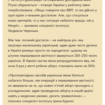
Птухи обурюються – позиція України у рейтингу явно
гіперболізована. «Якщо говорити про ВВП, то ми дійсно у
групі країн з низьким достатком. Але, що стосується
інших критеріїв, то у нас ситуація набагато краща, ніж у
Нігерії», – запевняє спеціаліст інституту
Людмила Черенько.
Між тим, поганий достаток – не найгірша річ, яка
загрожує маленькому українцеві, адже дуже часто дитина
в Україні ризикує просто не народитися: щороку на
штучне переривання вагітності зважується 200–250 тисяч
українок. В Україні частка жінок репродуктивного віку, які
хоча б раз у житті робили аборт, становить мало не 50%.
«Протизаплідних засобів українські жінки бояться
набагато більше, ніж операцій з переривання вагітності,
не зважаючи на те, що кожен п’ятий аборт проходить з
ускладненням, адже проведення аборту в нашій країні,
навіть у медичних умовах, досить травматичне», –
пояснює спеціаліст інституту Ірина Курило.