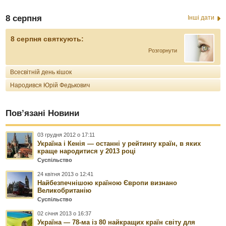
8 серпня
Інші дати
8 серпня святкують:
Розгорнути
Всесвітній день кішок
Народився Юрій Федькович
Пов’язані Новини
03 грудня 2012 о 17:11
Україна і Кенія — останні у рейтингу країн, в яких
краще народитися у 2013 році
Суспільство
24 квітня 2013 о 12:41
Найбезпечнішою країною Європи визнано
Великобританію
Суспільство
02 січня 2013 о 16:37
Україна — 78-ма із 80 найкращих країн світу для