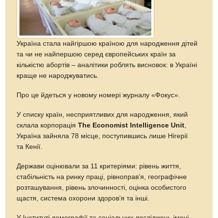
Україна стала найгіршою країною для народження дітей
та чи не найпершою серед європейських країн за
кількістю абортів – аналітики роблять висновок: в Україні
краще не народжуватись.
Про це йдеться у новому номері журналу «Фокус».
У списку країн, несприятливих для народження, який
склала корпорація
The Economist Intelligence Unit
,
Україна зайняла 78 місце, поступившись лише Нігерії
та Кенії.
Держави оцінювали за 11 критеріями: рівень життя,
стабільність на ринку праці, рівноправ’я, географічне
розташування, рівень злочинності, оцінка особистого
щастя, система охорони здоров’я та інші.
У Інституті демографії та соціальних досліджень імені