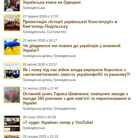
Українська книга на Одещині
Громадянська
27 травня 2026 о 17:37
Презентація «Історії української Конституції» в
Камʼянець-Подільську
Громадянська
,
Суспільство
22 квітня 2026 о 16:17
Чи діждемося ми поваги до українців у воюючій
Україні?
Громадська думка
,
Громадянська
15 квітня 2026 о 21:57
Як і чому під час війни влада вирішила боротися з
«антисемітизмом» замість українофобії та рашизму?!
Громадська думка
,
Громадянська
14 лютого 2026 о 17:47
Останній шлях Тараса Шевченка: плануємо заходи з
нагоди 165 роковин з дня памʼяті та перепоховання в
Україні
Громадська думка
,
Громадянська
05 січня 2026 о 20:39
«7 чудес України» тепер у YouTube!
Громадянська
29 грудня 2025 о 21:22