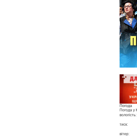
Погода
Погода у
вологість:
тиск:
вітер: