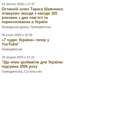
14 лютого 2026 о 17:47
Останній шлях Тараса Шевченка:
плануємо заходи з нагоди 165
роковин з дня памʼяті та
перепоховання в Україні
Громадська думка
,
Громадянська
05 січня 2026 о 20:39
«7 чудес України» тепер у
YouTube!
Громадянська
29 грудня 2025 о 21:22
"Що я/ми зробив/ли для України:
підсумки 2026 року
Громадянська
,
Суспільство