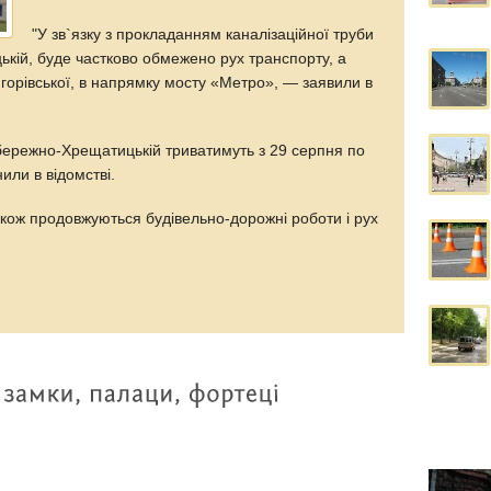
"У зв`язку з прокладанням каналізаційної труби
кій, буде частково обмежено рух транспорту, а
 Ігорівської, в напрямку мосту «Метро», — заявили в
бережно-Хрещатицькій триватимуть з 29 серпня по
или в відомстві.
акож продовжуються будівельно-дорожні роботи і рух