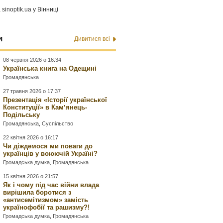
а
sinoptik.ua
у Вінниці
и
Дивитися всі
08 червня 2026 о 16:34
Українська книга на Одещині
Громадянська
27 травня 2026 о 17:37
Презентація «Історії української
Конституції» в Камʼянець-
Подільську
Громадянська
,
Суспільство
22 квітня 2026 о 16:17
Чи діждемося ми поваги до
українців у воюючій Україні?
Громадська думка
,
Громадянська
15 квітня 2026 о 21:57
Як і чому під час війни влада
вирішила боротися з
«антисемітизмом» замість
українофобії та рашизму?!
Громадська думка
,
Громадянська