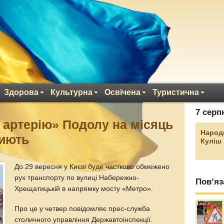
Здорова
Культурна
Освічена
Туристична
7 серп
у артерію» Подолу на місяць
Народ
риють
Куліш
До 29 вересня у Києві буде частково обмежено
рух транспорту по вулиці Набережно-
Пов’яз
Хрещатицькій в напрямку мосту «Метро».
Про це у четвер повідомляє прес-служба
столичного управління Державтоінспекції.