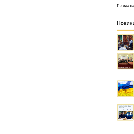
Погода н
Новин