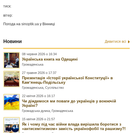
тиск:
вітер:
Погода на
sinoptik.ua
у Вінниці
Новини
Дивитися всі
08 червня 2026 о 16:34
Українська книга на Одещині
Громадянська
27 травня 2026 о 17:37
Презентація «Історії української Конституції» в
Камʼянець-Подільську
Громадянська
,
Суспільство
22 квітня 2026 о 16:17
Чи діждемося ми поваги до українців у воюючій
Україні?
Громадська думка
,
Громадянська
15 квітня 2026 о 21:57
Як і чому під час війни влада вирішила боротися з
«антисемітизмом» замість українофобії та рашизму?!