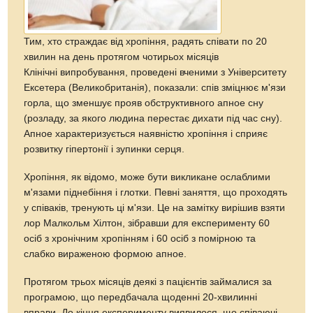
Тим, хто страждає від хропіння, радять співати по 20
хвилин на день протягом чотирьох місяців
Клінічні випробування, проведені вченими з Університету
Ексетера (Великобританія), показали: спів зміцнює м'язи
горла, що зменшує прояв обструктивного апное сну
(розладу, за якого людина перестає дихати під час сну).
Апное характеризується наявністю хропіння і сприяє
розвитку гіпертонії і зупинки серця.
Хропіння, як відомо, може бути викликане ослаблими
м'язами піднебіння і глотки. Певні заняття, що проходять
у співаків, тренують ці м'язи. Це на замітку вирішив взяти
лор Малкольм Хілтон, зібравши для експерименту 60
осіб з хронічним хропінням і 60 осіб з помірною та
слабко вираженою формою апное.
Протягом трьох місяців деякі з пацієнтів займалися за
програмою, що передбачала щоденні 20-хвилинні
вправи. До кінця експерименту виявилося, що співаючі