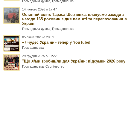
Громадська думка
,
Громадянська
14 лютого 2026 о 17:47
Останній шлях Тараса Шевченка: плануємо заходи з
нагоди 165 роковин з дня памʼяті та перепоховання в
Україні
Громадська думка
,
Громадянська
05 січня 2026 о 20:39
«7 чудес України» тепер у YouTube!
Громадянська
29 грудня 2025 о 21:22
"Що я/ми зробив/ли для України: підсумки 2026 року
Громадянська
,
Суспільство