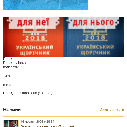
Погода
Погода у
Києві
вологість:
тиск:
вітер:
Погода на
sinoptik.ua
у Вінниці
Новини
Дивитися всі
08 червня 2026 о 16:34
Українська книга на Одещині