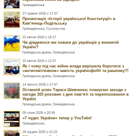
Громадянська
27 травня 2026 о 17:37
Презентація «Історії української Конституції» в
Камʼянець-Подільську
Громадянська
,
Суспільство
22 квітня 2026 о 16:17
Чи діждемося ми поваги до українців у воюючій
Україні?
Громадська думка
,
Громадянська
15 квітня 2026 о 21:57
Як і чому під час війни влада вирішила боротися з
«антисемітизмом» замість українофобії та рашизму?!
Громадська думка
,
Громадянська
14 лютого 2026 о 17:47
Останній шлях Тараса Шевченка: плануємо заходи з
нагоди 165 роковин з дня памʼяті та перепоховання в
Україні
Громадська думка
,
Громадянська
05 січня 2026 о 20:39
«7 чудес України» тепер у YouTube!
Громадянська
29 грудня 2025 о 21:22