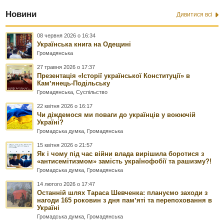
Новини
Дивитися всі
08 червня 2026 о 16:34
Українська книга на Одещині
Громадянська
27 травня 2026 о 17:37
Презентація «Історії української Конституції» в
Камʼянець-Подільську
Громадянська
,
Суспільство
22 квітня 2026 о 16:17
Чи діждемося ми поваги до українців у воюючій
Україні?
Громадська думка
,
Громадянська
15 квітня 2026 о 21:57
Як і чому під час війни влада вирішила боротися з
«антисемітизмом» замість українофобії та рашизму?!
Громадська думка
,
Громадянська
14 лютого 2026 о 17:47
Останній шлях Тараса Шевченка: плануємо заходи з
нагоди 165 роковин з дня памʼяті та перепоховання в
Україні
Громадська думка
,
Громадянська