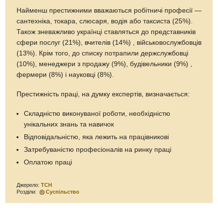
Найменш престижними вважаються робітничі професії —
сантехніка, токара, слюсаря, водія або таксиста (25%).
Також зневажливо українці ставляться до представників
сфери послуг (21%), вчителів (14%) , військовослужбовців
(13%). Крім того, до списку потрапили держслужбовці
(10%), менеджери з продажу (9%), будівельники (9%) ,
фермери (8%) і науковці (8%).
Престижність праці, на думку експертів, визначається:
Складністю виконуваної роботи, необхідністю
унікальних знань та навичок
Відповідальністю, яка лежить на працівникові
Затребуваністю професіоналів на ринку праці
Оплатою праці
Джерело:
ТСН
Розділи:
Суспільство