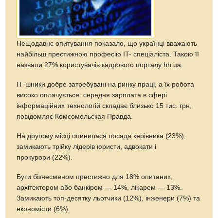
Нещодавнє опитування показало, що українці вважають
найбільш престижною професію IT- спеціаліста. Такою її
назвали 27% користувачів кадрового порталу hh.ua.
ІТ-шники добре затребувані на ринку праці, а їх робота
високо оплачується: середня зарплата в сфері
інформаційних технологій складає близько 15 тис. грн,
повідомляє Комсомольская Правда.
На другому місці опинилася посада керівника (23%),
замикають трійку лідерів юристи, адвокати і
прокурори (22%).
Бути бізнесменом престижно для 18% опитаних,
архітектором або банкіром — 14%, лікарем — 13%.
Замикають топ-десятку льотчики (12%), інженери (7%) та
економісти (6%).