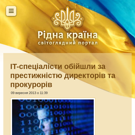
IT-спеціалісти обійшли за
престижністю директорів та
прокурорів
09 вересня 2013 о 11:39