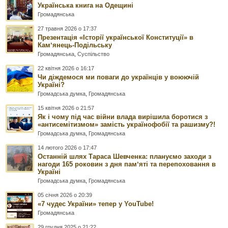
Українська книга на Одещині
Громадянська
27 травня 2026 о 17:37
Презентація «Історії української Конституції» в
Камʼянець-Подільську
Громадянська
,
Суспільство
22 квітня 2026 о 16:17
Чи діждемося ми поваги до українців у воюючій
Україні?
Громадська думка
,
Громадянська
15 квітня 2026 о 21:57
Як і чому під час війни влада вирішила боротися з
«антисемітизмом» замість українофобії та рашизму?!
Громадська думка
,
Громадянська
14 лютого 2026 о 17:47
Останній шлях Тараса Шевченка: плануємо заходи з
нагоди 165 роковин з дня памʼяті та перепоховання в
Україні
Громадська думка
,
Громадянська
05 січня 2026 о 20:39
«7 чудес України» тепер у YouTube!
Громадянська
29 грудня 2025 о 21:22