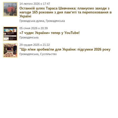
14 лютого 2026 о 17:47
Останній шлях Тараса Шевченка: плануємо заходи з
нагоди 165 роковин з дня памʼяті та перепоховання в
Україні
Громадська думка
,
Громадянська
05 січня 2026 о 20:39
«7 чудес України» тепер у YouTube!
Громадянська
29 грудня 2025 о 21:22
"Що я/ми зробив/ли для України: підсумки 2026 року
Громадянська
,
Суспільство