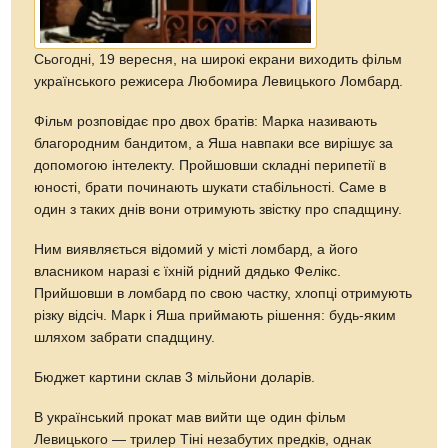
Сьогодні, 19 вересня, на широкі екрани виходить фільм
українського режисера Любомира Левицького Ломбард.
Фільм розповідає про двох братів: Марка називають
благородним бандитом, а Яша навпаки все вирішує за
допомогою інтелекту. Пройшовши складні перипетії в
юності, брати починають шукати стабільності. Саме в
один з таких днів вони отримують звістку про спадщину.
Ним виявляється відомий у місті ломбард, а його
власником наразі є їхній рідний дядько Фелікс.
Прийшовши в ломбард по свою частку, хлопці отримують
різку відсіч. Марк і Яша приймають рішення: будь-яким
шляхом забрати спадщину.
Бюджет картини склав 3 мільйони доларів.
В український прокат мав вийти ще один фільм
Левицького — трилер Тіні незабутих предків, однак