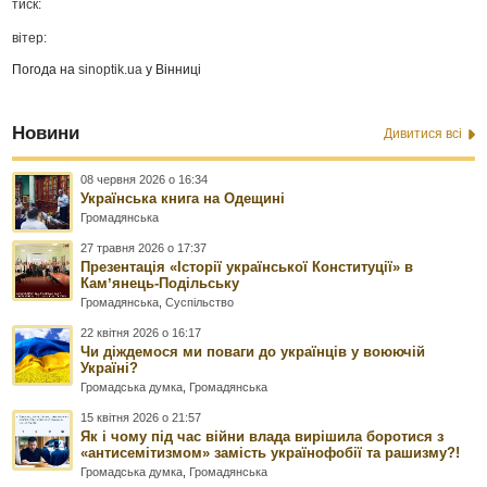
тиск:
вітер:
Погода на
sinoptik.ua
у Вінниці
Новини
Дивитися всі
08 червня 2026 о 16:34
Українська книга на Одещині
Громадянська
27 травня 2026 о 17:37
Презентація «Історії української Конституції» в
Камʼянець-Подільську
Громадянська
,
Суспільство
22 квітня 2026 о 16:17
Чи діждемося ми поваги до українців у воюючій
Україні?
Громадська думка
,
Громадянська
15 квітня 2026 о 21:57
Як і чому під час війни влада вирішила боротися з
«антисемітизмом» замість українофобії та рашизму?!
Громадська думка
,
Громадянська