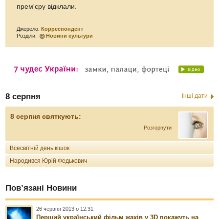
прем'єру відклали.
Джерело:
Корреспондент
Розділи:
Новини культури
8 серпня
Інші дати
8 серпня святкують:
Розгорнути
Всесвітній день кішок
Народився Юрій Федькович
Пов’язані Новини
26 червня 2013 о 12:31
Перший український фільм жахів у 3D покажуть на