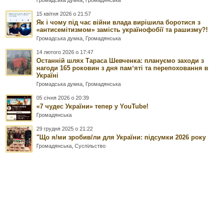
Громадська думка
,
Громадянська
15 квітня 2026 о 21:57
Як і чому під час війни влада вирішила боротися з
«антисемітизмом» замість українофобії та рашизму?!
Громадська думка
,
Громадянська
14 лютого 2026 о 17:47
Останній шлях Тараса Шевченка: плануємо заходи з
нагоди 165 роковин з дня памʼяті та перепоховання в
Україні
Громадська думка
,
Громадянська
05 січня 2026 о 20:39
«7 чудес України» тепер у YouTube!
Громадянська
29 грудня 2025 о 21:22
"Що я/ми зробив/ли для України: підсумки 2026 року
Громадянська
,
Суспільство