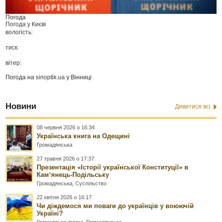
Погода
Погода у
Києві
вологість:
тиск:
вітер:
Погода на
sinoptik.ua
у Вінниці
Новини
Дивитися всі
08 червня 2026 о 16:34
Українська книга на Одещині
Громадянська
27 травня 2026 о 17:37
Презентація «Історії української Конституції» в
Камʼянець-Подільську
Громадянська
,
Суспільство
22 квітня 2026 о 16:17
Чи діждемося ми поваги до українців у воюючій
Україні?