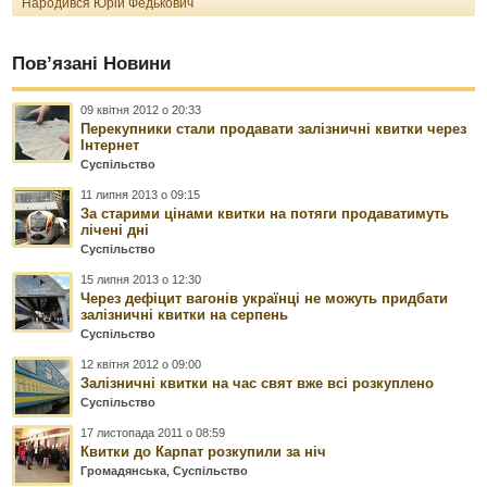
Народився Юрій Федькович
Пов’язані Новини
09 квітня 2012 о 20:33
Перекупники стали продавати залізничні квитки через
Інтернет
Суспільство
11 липня 2013 о 09:15
За старими цінами квитки на потяги продаватимуть
лічені дні
Суспільство
15 липня 2013 о 12:30
Через дефіцит вагонів українці не можуть придбати
залізничні квитки на серпень
Суспільство
12 квітня 2012 о 09:00
Залізничні квитки на час свят вже всі розкуплено
Суспільство
17 листопада 2011 о 08:59
Квитки до Карпат розкупили за ніч
Громадянська
,
Суспільство