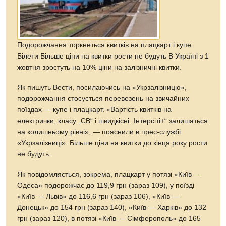
Подорожчання торкнеться квитків на плацкарт і купе.
Білети Більше ціни на квитки рости не будуть В Україні з 1
жовтня зростуть на 10% ціни на залізничні квитки.
Як пишуть Вести, посилаючись на «Укрзалізницю»,
подорожчання стосується перевезень на звичайних
поїздах — купе і плацкарт. «Вартість квитків на
електрички, класу „СВ“ і швидкісні „Інтерсіті+“ залишаться
на колишньому рівні», — пояснили в прес-службі
«Укрзалізниці». Більше ціни на квитки до кінця року рости
не будуть.
Як повідомляється, зокрема, плацкарт у потязі «Київ —
Одеса» подорожчає до 119,9 грн (зараз 109), у поїзді
«Київ — Львів» до 116,6 грн (зараз 106), «Київ —
Донецьк» до 154 грн (зараз 140), «Київ — Харків» до 132
грн (зараз 120), в потязі «Київ — Сімферополь» до 165