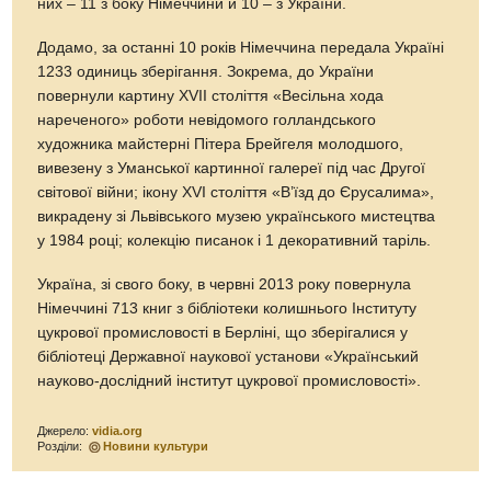
них – 11 з боку Німеччини й 10 – з України.
Додамо, за останні 10 років Німеччина передала Україні
1233 одиниць зберігання. Зокрема, до України
повернули картину XVII століття «Весільна хода
нареченого» роботи невідомого голландського
художника майстерні Пітера Брейгеля молодшого,
вивезену з Уманської картинної галереї під час Другої
світової війни; ікону XVI століття «В’їзд до Єрусалима»,
викрадену зі Львівського музею українського мистецтва
у 1984 році; колекцію писанок і 1 декоративний таріль.
Україна, зі свого боку, в червні 2013 року повернула
Німеччині 713 книг з бібліотеки колишнього Інституту
цукрової промисловості в Берліні, що зберігалися у
бібліотеці Державної наукової установи «Український
науково-дослідний інститут цукрової промисловості».
Джерело:
vidia.org
Розділи:
Новини культури