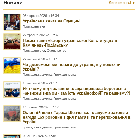
Новини
Дивитися всі
08 червня 2026 о 16:34
Українська книга на Одещині
Громадянська
27 травня 2026 о 17:37
Презентація «Історії української Конституції» в
Камʼянець-Подільську
Громадянська
,
Суспільство
22 квітня 2026 о 16:17
Чи діждемося ми поваги до українців у воюючій
Україні?
Громадська думка
,
Громадянська
15 квітня 2026 о 21:57
Як і чому під час війни влада вирішила боротися з
«антисемітизмом» замість українофобії та рашизму?!
Громадська думка
,
Громадянська
14 лютого 2026 о 17:47
Останній шлях Тараса Шевченка: плануємо заходи з
нагоди 165 роковин з дня памʼяті та перепоховання в
Україні
Громадська думка
,
Громадянська
05 січня 2026 о 20:39