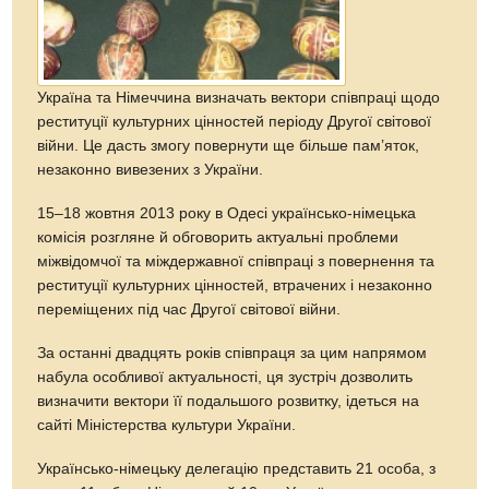
Україна та Німеччина визначать вектори співпраці щодо
реституції культурних цінностей періоду Другої світової
війни. Це дасть змогу повернути ще більше пам’яток,
незаконно вивезених з України.
15–18 жовтня 2013 року в Одесі українсько-німецька
комісія розгляне й обговорить актуальні проблеми
міжвідомчої та міждержавної співпраці з повернення та
реституції культурних цінностей, втрачених і незаконно
переміщених під час Другої світової війни.
За останні двадцять років співпраця за цим напрямом
набула особливої актуальності, ця зустріч дозволить
визначити вектори її подальшого розвитку, ідеться на
сайті Міністерства культури України.
Українсько-німецьку делегацію представить 21 особа, з