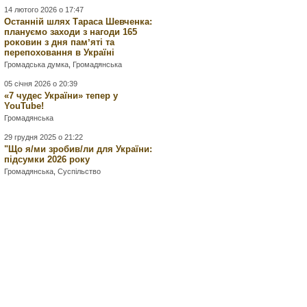
14 лютого 2026 о 17:47
Останній шлях Тараса Шевченка:
плануємо заходи з нагоди 165
роковин з дня памʼяті та
перепоховання в Україні
Громадська думка
,
Громадянська
05 січня 2026 о 20:39
«7 чудес України» тепер у
YouTube!
Громадянська
29 грудня 2025 о 21:22
"Що я/ми зробив/ли для України:
підсумки 2026 року
Громадянська
,
Суспільство