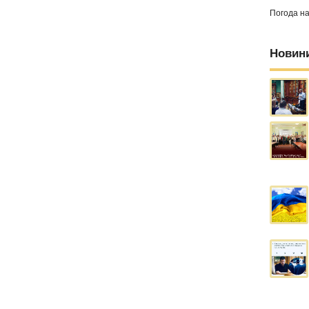
Погода н
Новин