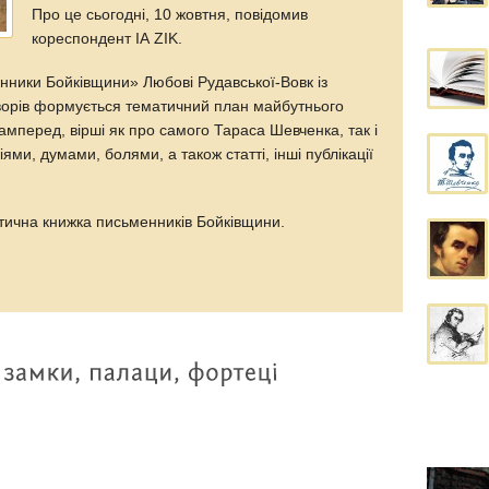
Про це сьогодні, 10 жовтня, повідомив
кореспондент IA ZIK.
ники Бойківщини» Любові Рудавської-Вовк із
творів формується тематичний план майбутнього
самперед, вірші як про самого Тараса Шевченка, так і
ями, думами, болями, а також статті, інші публікації
тична книжка письменників Бойківщини.