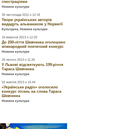
ілюстраціями
Новини культури
30 листопада 2011 о 12:18
Твори українських авторів
видадуть альманахом у Норвегії
Культурна
,
Новини культури
16 вересня 2013 о 12:20
До 200-ліття Шевченка оголошено
міжнародний поетичний конкурс
Новини культури
28 лютого 2013 о 11:26
У Львові відсвяткують 199-річчя
Тараса Шевченка
Новини культури
02 жовтня 2013 о 15:44
«Українське радіо» оголосило
конкурс пісень на слова Тараса
Шевченка
Новини культури