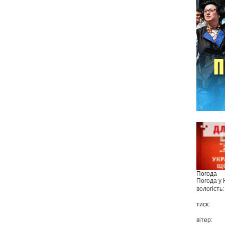
Погода
Погода у
вологість:
тиск:
вітер: