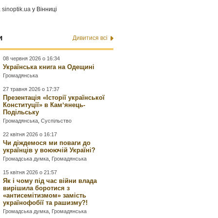
а
sinoptik.ua
у Вінниці
и
Дивитися всі
08 червня 2026 о 16:34
Українська книга на Одещині
Громадянська
27 травня 2026 о 17:37
Презентація «Історії української
Конституції» в Камʼянець-
Подільську
Громадянська
,
Суспільство
22 квітня 2026 о 16:17
Чи діждемося ми поваги до
українців у воюючій Україні?
Громадська думка
,
Громадянська
15 квітня 2026 о 21:57
Як і чому під час війни влада
вирішила боротися з
«антисемітизмом» замість
українофобії та рашизму?!
Громадська думка
,
Громадянська