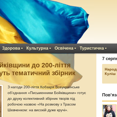
Здорова
Культурна
Освічена
Туристична
7 серп
ківщини до 200-ліття
Народ
ть тематичний збірник
Куліш
З нагоди 200-ліття Кобзаря Всеукраїнське
об’єднання «Письменники Бойківщини» готує
Пов’яз
до друку колективний збірник творів під
робочою назвою «На розмову з Трасом
Шевченком: на високій дуже кручі».