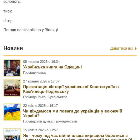
вологість:
тиск:
вітер:
Погода на
sinoptik.ua
у Вінниці
Новини
Дивитися всі
08 червня 2026 о 16:34
Українська книга на Одещині
Громадянська
27 травня 2026 о 17:37
Презентація «Історії української Конституції» в
Камʼянець-Подільську
Громадянська
,
Суспільство
22 квітня 2026 о 16:17
Чи діждемося ми поваги до українців у воюючій
Україні?
Громадська думка
,
Громадянська
15 квітня 2026 о 21:57
Як і чому під час війни влада вирішила боротися з