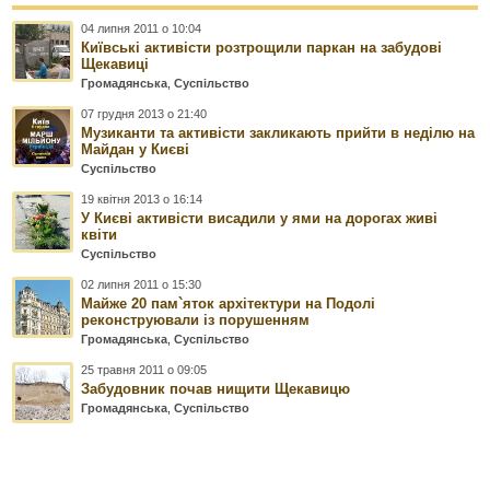
04 липня 2011 о 10:04
Київські активісти розтрощили паркан на забудові
Щекавиці
Громадянська
,
Суспільство
07 грудня 2013 о 21:40
Музиканти та активісти закликають прийти в неділю на
Майдан у Києві
Суспільство
19 квітня 2013 о 16:14
У Києві активісти висадили у ями на дорогах живі
квіти
Суспільство
02 липня 2011 о 15:30
Майже 20 пам`яток архітектури на Подолі
реконструювали із порушенням
Громадянська
,
Суспільство
25 травня 2011 о 09:05
Забудовник почав нищити Щекавицю
Громадянська
,
Суспільство