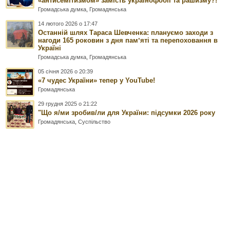
«антисемітизмом» замість українофобії та рашизму?!
Громадська думка
,
Громадянська
14 лютого 2026 о 17:47
Останній шлях Тараса Шевченка: плануємо заходи з
нагоди 165 роковин з дня памʼяті та перепоховання в
Україні
Громадська думка
,
Громадянська
05 січня 2026 о 20:39
«7 чудес України» тепер у YouTube!
Громадянська
29 грудня 2025 о 21:22
"Що я/ми зробив/ли для України: підсумки 2026 року
Громадянська
,
Суспільство