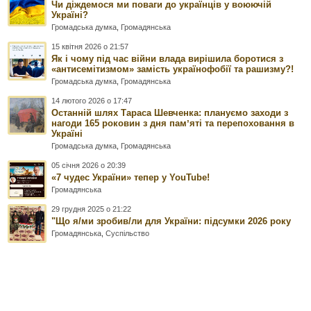
Чи діждемося ми поваги до українців у воюючій
Україні?
Громадська думка
,
Громадянська
15 квітня 2026 о 21:57
Як і чому під час війни влада вирішила боротися з
«антисемітизмом» замість українофобії та рашизму?!
Громадська думка
,
Громадянська
14 лютого 2026 о 17:47
Останній шлях Тараса Шевченка: плануємо заходи з
нагоди 165 роковин з дня памʼяті та перепоховання в
Україні
Громадська думка
,
Громадянська
05 січня 2026 о 20:39
«7 чудес України» тепер у YouTube!
Громадянська
29 грудня 2025 о 21:22
"Що я/ми зробив/ли для України: підсумки 2026 року
Громадянська
,
Суспільство