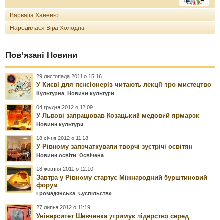
Варвара Ханенко
Народилася Віра Холодна
Пов’язані Новини
29 листопада 2011 о 15:16
У Києві для пенсіонерів читають лекції про мистецтво
Культурна
,
Новини культури
04 грудня 2012 о 12:09
У Львові запрацював Козацький медовий ярмарок
Новини культури
18 січня 2012 о 11:18
У Рівному започаткували творчі зустрічі освітян
Новини освіти
,
Освічена
18 жовтня 2011 о 12:10
Завтра у Рівному стартує Міжнародний бурштиновий
форум
Громадянська
,
Суспільство
27 липня 2012 о 11:19
Університет Шевченка утримує лідерство серед