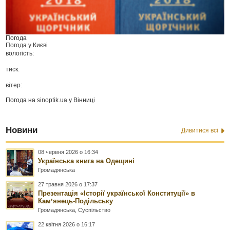
Погода
Погода у
Києві
вологість:
тиск:
вітер:
Погода на
sinoptik.ua
у Вінниці
Новини
Дивитися всі
08 червня 2026 о 16:34
Українська книга на Одещині
Громадянська
27 травня 2026 о 17:37
Презентація «Історії української Конституції» в
Камʼянець-Подільську
Громадянська
,
Суспільство
22 квітня 2026 о 16:17