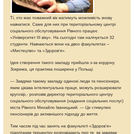
Ті, хто має поважний вік матимуть можливість знову
навчатися. Саме для них при територіальному центрі
соціального обслуговування Рівного працює
«Університет ІІІ віку». На сьогодні там налічується 32
студенти. Навчаються вони на двох факультетах –
«Мистецтво» та «Здоров’я».
Ідея створення такого закладу прийшла з-за кордону.
Зокрема, ця практика поширена у Польщі.
— Завдяки такому закладу одинокі люди та пенсіонери,
яким цікава інтелектуальна праця, можуть розширювати
кругозір,- розповів директор територіального центру
соціального обслуговування (надання соціальних послуг)
міста Рівного Михайло Іваницький. — Це стимулює
пенсіонерів до активнішого підходу до життя.
Тим часом під час занять на факультеті «Здоров’я»
підопічним терцентру розповідають про те, як завдяки