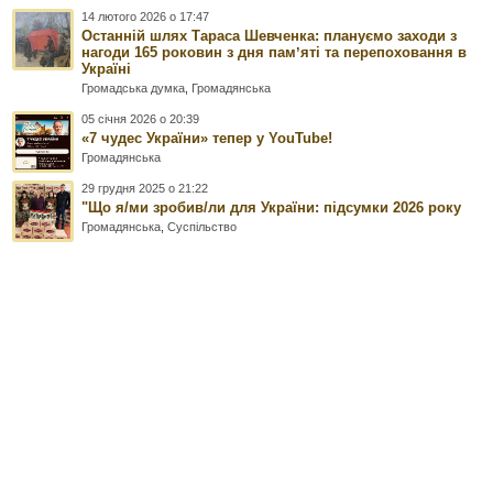
14 лютого 2026 о 17:47
Останній шлях Тараса Шевченка: плануємо заходи з
нагоди 165 роковин з дня памʼяті та перепоховання в
Україні
Громадська думка
,
Громадянська
05 січня 2026 о 20:39
«7 чудес України» тепер у YouTube!
Громадянська
29 грудня 2025 о 21:22
"Що я/ми зробив/ли для України: підсумки 2026 року
Громадянська
,
Суспільство