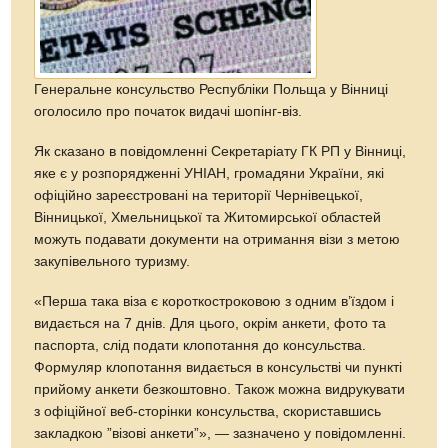
Генеральне консульство Республіки Польща у Вінниці
оголосило про початок видачі шопінг-віз.
Як сказано в повідомленні Секретаріату ГК РП у Вінниці,
яке є у розпорядженні УНІАН, громадяни України, які
офіційно зареєстровані на території Чернівецької,
Вінницької, Хмельницької та Житомирської областей
можуть подавати документи на отримання візи з метою
закупівельного туризму.
«Перша така віза є короткостроковою з одним в’їздом і
видається на 7 днів. Для цього, окрім анкети, фото та
паспорта, слід подати клопотання до консульства.
Формуляр клопотання видається в консульстві чи пункті
прийому анкети безкоштовно. Також можна видрукувати
з офіційної веб-сторінки консульства, скориставшись
закладкою ”візові анкети”», — зазначено у повідомленні.