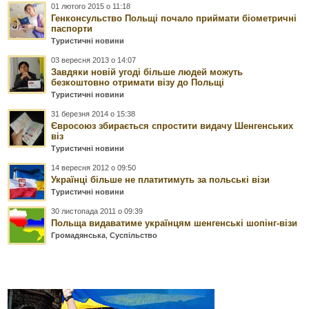
01 лютого 2015 о 11:18
Генконсульство Польщі почало приймати біометричні
паспорти
Туристичні новини
03 вересня 2013 о 14:07
Завдяки новій угоді більше людей можуть
безкоштовно отримати візу до Польщі
Туристичні новини
31 березня 2014 о 15:38
Євросоюз збирається спростити видачу Шенгенських
віз
Туристичні новини
14 вересня 2012 о 09:50
Українці більше не платитимуть за польські візи
Туристичні новини
30 листопада 2011 о 09:39
Польща видаватиме українцям шенгенські шопінг-візи
Громадянська
,
Суспільство