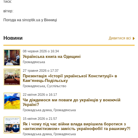
тиск:
вітер:
Погода на
sinoptik.ua
у Вінниці
Новини
Дивитися всі
08 червня 2026 о 16:34
Українська книга на Одещині
Громадянська
27 травня 2026 о 17:37
Презентація «Історії української Конституції» в
Камʼянець-Подільську
Громадянська
,
Суспільство
22 квітня 2026 о 16:17
Чи діждемося ми поваги до українців у воюючій
Україні?
Громадська думка
,
Громадянська
15 квітня 2026 о 21:57
Як і чому під час війни влада вирішила боротися з
«антисемітизмом» замість українофобії та рашизму?!
Громадська думка
,
Громадянська