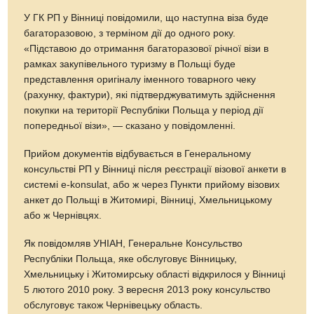
У ГК РП у Вінниці повідомили, що наступна віза буде
багаторазовою, з терміном дії до одного року.
«Підставою до отримання багаторазової річної візи в
рамках закупівельного туризму в Польщі буде
представлення оригіналу іменного товарного чеку
(рахунку, фактури), які підтверджуватимуть здійснення
покупки на території Республіки Польща у період дії
попередньої візи», — сказано у повідомленні.
Прийом документів відбувається в Генеральному
консульстві РП у Вінниці після реєстрації візової анкети в
системі e-konsulat, або ж через Пункти прийому візових
анкет до Польщі в Житомирі, Вінниці, Хмельницькому
або ж Чернівцях.
Як повідомляв УНІАН, Генеральне Консульство
Республіки Польща, яке обслуговує Вінницьку,
Хмельницьку і Житомирську області відкрилося у Вінниці
5 лютого 2010 року. З вересня 2013 року консульство
обслуговує також Чернівецьку область.