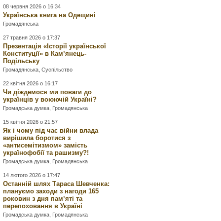
08 червня 2026 о 16:34
Українська книга на Одещині
Громадянська
27 травня 2026 о 17:37
Презентація «Історії української
Конституції» в Камʼянець-
Подільську
Громадянська
,
Суспільство
22 квітня 2026 о 16:17
Чи діждемося ми поваги до
українців у воюючій Україні?
Громадська думка
,
Громадянська
15 квітня 2026 о 21:57
Як і чому під час війни влада
вирішила боротися з
«антисемітизмом» замість
українофобії та рашизму?!
Громадська думка
,
Громадянська
14 лютого 2026 о 17:47
Останній шлях Тараса Шевченка:
плануємо заходи з нагоди 165
роковин з дня памʼяті та
перепоховання в Україні
Громадська думка
,
Громадянська