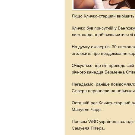
Якщо Кличко-старший вирішить 
Кличко був присутній у Бангкок
листопада, щоб визначитися зі 
На думку експертів, 30 листопа
оголосить про продовження кар
Очікується, що він проведе сві
річного канадця Бермейна Стів
Нагадаємо, раніше повідомляло
Стіверн перенесли на невизнач
Останній раз Кличко-старший ви
Мануеля Чарр.
Поясом WBC українець володіє з
Самуеля Пітера.