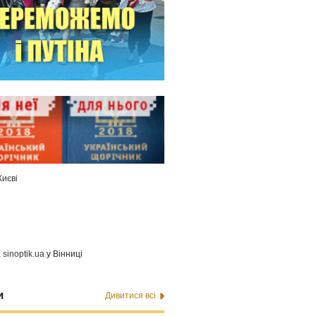
Києві
а
sinoptik.ua
у Вінниці
и
Дивитися всі