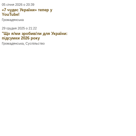
05 січня 2026 о 20:39
«7 чудес України» тепер у
YouTube!
Громадянська
29 грудня 2025 о 21:22
"Що я/ми зробив/ли для України:
підсумки 2026 року
Громадянська
,
Суспільство