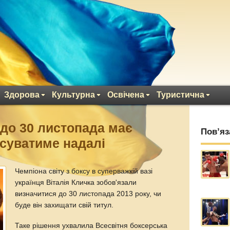
Здорова
Культурна
Освічена
Туристична
до 30 листопада має
Пов’яз
ксуватиме надалі
Чемпіона світу з боксу в суперважкій вазі
українця Віталія Кличка зобов'язали
визначитися до 30 листопада 2013 року, чи
буде він захищати свій титул.
Таке рішення ухвалила Всесвітня боксерська