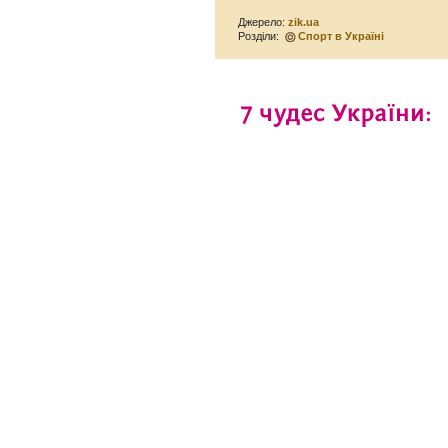
Джерело:
zik.ua
Розділи:
Спорт в Україні