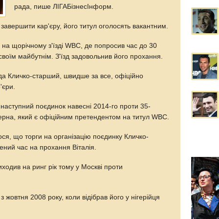
рада, пише ЛІГАБізнесІнформ.
завершити кар'єру, його титул оголосять вакантним.
у на щорічному з'їзді WBC, де попросив час до 30
своїм майбутнім. З'їзд задовольнив його прохання.
да Кличко-старший, швидше за все, офіційно
'єри.
й наступний поєдинок навесні 2014-го проти 35-
ерна, який є офіційним претендентом на титул WBC.
ся, що торги на організацію поєдинку Кличко-
ений час на прохання Віталія.
ходив на ринг рік тому у Москві проти
 жовтня 2008 року, коли відібрав його у нігерійця