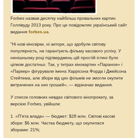
Forbes назвав десятку найбільш провальних картин
Голлівуду 2013 року. Про це повідомляє український сайт
видання
forbes.ua
.
"Ні нові кінозірки, ні актори, що здобули світову
популярність, не гарантують фільму касового успіху. У
нинішньому році підтверджень цій простій істині було
цілком достатньо. Так, у титрах кінокартин «Параноя» і
«Паркер» фігурували імена Харрісона Форда і Джейсона
Стейтема, але збори від цих фільмів не змогли окупити
витрачених на них грошей», — відзначає видання.
У список головних невдах світового кінопрокату, за
версією Forbes, увійшли:
1. «П'ята влада» — бюджет: $28 млн. Світові касові
збори: $6 млн. Частка бюджету, що окупилася
зборами: 21%;