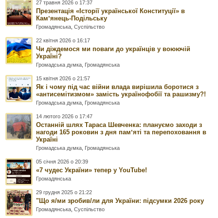
27 травня 2026 о 17:37
Презентація «Історії української Конституції» в
Камʼянець-Подільську
Громадянська
,
Суспільство
22 квітня 2026 о 16:17
Чи діждемося ми поваги до українців у воюючій
Україні?
Громадська думка
,
Громадянська
15 квітня 2026 о 21:57
Як і чому під час війни влада вирішила боротися з
«антисемітизмом» замість українофобії та рашизму?!
Громадська думка
,
Громадянська
14 лютого 2026 о 17:47
Останній шлях Тараса Шевченка: плануємо заходи з
нагоди 165 роковин з дня памʼяті та перепоховання в
Україні
Громадська думка
,
Громадянська
05 січня 2026 о 20:39
«7 чудес України» тепер у YouTube!
Громадянська
29 грудня 2025 о 21:22
"Що я/ми зробив/ли для України: підсумки 2026 року
Громадянська
,
Суспільство