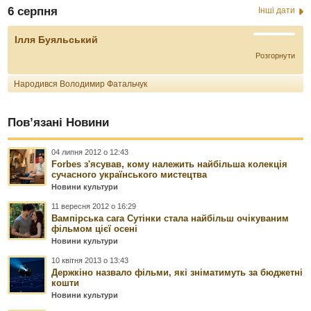
6 серпня
Інші дати
Ілля Буяльський
Розгорнути
Народився Володимир Фатальчук
Пов’язані Новини
04 липня 2012 о 12:43
Forbes з'ясував, кому належить найбільша колекція
сучасного українського мистецтва
Новини культури
11 вересня 2012 о 16:29
Вампірська сага Сутінки стала найбільш очікуваним
фільмом цієї осені
Новини культури
10 квітня 2013 о 13:43
Держкіно назвало фільми, які зніматимуть за бюджетні
кошти
Новини культури