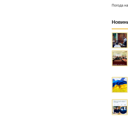
Погода н
Новин