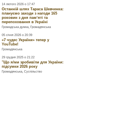
14 лютого 2026 о 17:47
Останній шлях Тараса Шевченка:
плануємо заходи з нагоди 165
роковин з дня памʼяті та
перепоховання в Україні
Громадська думка
,
Громадянська
05 січня 2026 о 20:39
«7 чудес України» тепер у
YouTube!
Громадянська
29 грудня 2025 о 21:22
"Що я/ми зробив/ли для України:
підсумки 2026 року
Громадянська
,
Суспільство