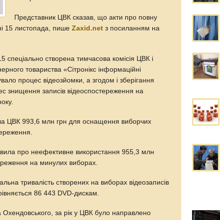
Представник ЦВК сказав, що акти про повну
ані 15 листопада, пише
Zaxid.net
з посиланням на
5 спеціально створена тимчасова комісія ЦВК і
нерного товариства «Сітронікс інформаційні
увало процес відеозйомки, а згодом і зберігання
цес знищення записів відеоспостереження на
оку.
ла ЦВК 993,6 млн грн для оснащення виборчих
тереження.
явила про неефективне використання 955,3 млн
ереження на минулих виборах.
альна тривалість створених на виборах відеозаписів
рівняється 86 443 DVD-дискам.
Охендовського, за рік у ЦВК було направлено