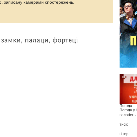
ію, записану камерами спостережень.
Погода
Погода у
вологість:
тиск:
вітер: