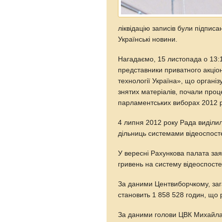
ліквідацію записів були підпис
Українські новини.
Нагадаємо, 15 листопада о 13:1
представники приватного акціо
технології Україна», що організ
знятих матеріалів, почали про
парламентських виборах 2012 р
4 липня 2012 року Рада виділи
дільниць системами відеоспос
У вересні Рахункова палата за
гривень на систему відеоспост
За даними Центвиборчкому, заг
становить 1 858 528 годин, що 
За даними голови ЦВК Михайла 