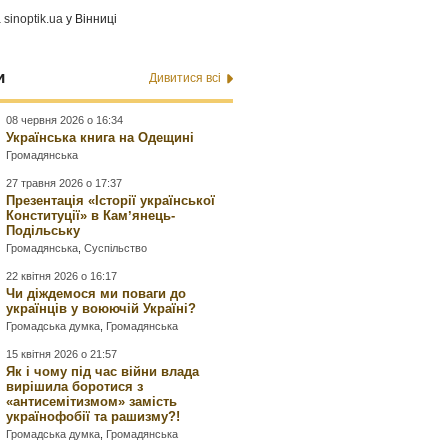
а
sinoptik.ua
у Вінниці
и
Дивитися всі
08 червня 2026 о 16:34
Українська книга на Одещині
Громадянська
27 травня 2026 о 17:37
Презентація «Історії української
Конституції» в Камʼянець-
Подільську
Громадянська
,
Суспільство
22 квітня 2026 о 16:17
Чи діждемося ми поваги до
українців у воюючій Україні?
Громадська думка
,
Громадянська
15 квітня 2026 о 21:57
Як і чому під час війни влада
вирішила боротися з
«антисемітизмом» замість
українофобії та рашизму?!
Громадська думка
,
Громадянська