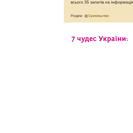
всього 35 запитів на інформац
Розділи:
Суспільство