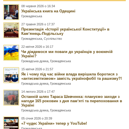
08 червня 2026 о 16:34
Українська книга на Одещині
Громадянська
27 травня 2026 о 17:37
Презентація «Історії української Конституції» в
Камʼянець-Подільську
Громадянська
,
Суспільство
22 квітня 2026 о 16:17
Чи діждемося ми поваги до українців у воюючій
Україні?
Громадська думка
,
Громадянська
15 квітня 2026 о 21:57
Як і чому під час війни влада вирішила боротися з
«антисемітизмом» замість українофобії та рашизму?!
Громадська думка
,
Громадянська
14 лютого 2026 о 17:47
Останній шлях Тараса Шевченка: плануємо заходи з
нагоди 165 роковин з дня памʼяті та перепоховання в
Україні
Громадська думка
,
Громадянська
05 січня 2026 о 20:39
«7 чудес України» тепер у YouTube!
Громадянська