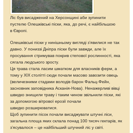
Ліс був висаджений на Херсонщині аби зупинити
пустелю Олешківські піски, яка, до речі, є найбільшою
в Європі.
Олешківські піски у нинішньому вигляді з’явилися не так
давно. У пониззі Дніпра піски були завжди, але їх
просування стримував покрив степової рослинності, яка
сягала людського зросту.
Ця трава стала ласим шматком для власників ферм, а
тому у XIX столітті сюди почали масово завозити овець
(величезними стадами володів барон Фальц-Фейн,
засновник заповідника Асканія-Нова). Ненажерливі вівці
швидко знищили траву і таким чином звільнили піски, які
за допомогою вітрової ерозії почали
швидко розширюватися.
Щоб зупинити пісок почали висаджувати штучні ліси,
загальна площа яких склала понад 100 тисяч гектарів, як
з’ясувалося – це найбільший штучний ліс у світі.