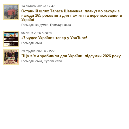
14 лютого 2026 о 17:47
Останній шлях Тараса Шевченка: плануємо заходи з
нагоди 165 роковин з дня памʼяті та перепоховання в
Україні
Громадська думка
,
Громадянська
05 січня 2026 о 20:39
«7 чудес України» тепер у YouTube!
Громадянська
29 грудня 2025 о 21:22
"Що я/ми зробив/ли для України: підсумки 2026 року
Громадянська
,
Суспільство