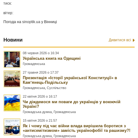
тиск:
вітер:
Погода на
sinoptik.ua
у Вінниці
Новини
Дивитися всі
08 червня 2026 о 16:34
Українська книга на Одещині
Громадянська
27 травня 2026 о 17:37
Презентація «Історії української Конституції» в
Камʼянець-Подільську
Громадянська
,
Суспільство
22 квітня 2026 о 16:17
Чи діждемося ми поваги до українців у воюючій
Україні?
Громадська думка
,
Громадянська
15 квітня 2026 о 21:57
Як і чому під час війни влада вирішила боротися з
«антисемітизмом» замість українофобії та рашизму?!
Громадська думка
,
Громадянська