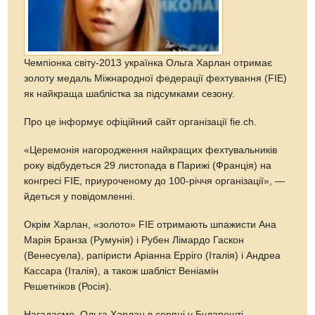
Чемпіонка світу-2013 українка Ольга Харлан отримає
золоту медаль Міжнародної федерації фехтування (FIE)
як найкраща шаблістка за підсумками сезону.
Про це інформує офіційний сайт організації fie.ch.
«Церемонія нагородження найкращих фехтувальників
року відбудеться 29 листопада в Парижі (Франція) на
конгресі FIE, приуроченому до 100-річчя організації», —
йдеться у повідомленні.
Окрім Харлан, «золото» FIE отримають шпажисти Ана
Марія Бранза (Румунія) і Рубен Лімардо Гаскон
(Венесуела), рапіристи Аріанна Ерріго (Італія) і Андреа
Кассара (Італія), а також шабліст Веніамін
Решетніков (Росія).
Нагадаємо, Ольга Харлан в серпні у Будапешті