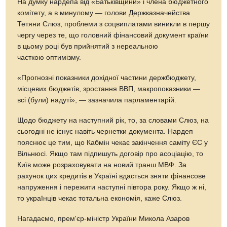
На думку нардепа від «Батьківщини» і члена бюджетного
комітету, а в минулому — голови Держказначейства
Тетяни Слюз, проблеми з соцвиплатами виникли в першу
чергу через те, що головний фінансовий документ країни
в цьому році був прийнятий з нереальною
часткою оптимізму.
«Прогнозні показники дохідної частини держбюджету,
місцевих бюджетів, зростання ВВП, макропоказники —
всі (були) надуті», — зазначила парламентарій.
Щодо бюджету на наступний рік, то, за словами Слюз, на
сьогодні не існує навіть чернетки документа. Нардеп
пояснює це тим, що Кабмін чекає закінчення саміту ЄС у
Вільнюсі. Якщо там підпишуть договір про асоціацію, то
Київ може розраховувати на новий транш МВФ. За
рахунок цих кредитів в Україні вдасться зняти фінансове
напруження і пережити наступні півтора року. Якщо ж ні,
то українців чекає тотальна економія, каже Слюз.
Нагадаємо, прем'єр-міністр України Микола Азаров