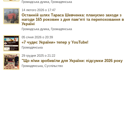
Громадська думка
,
Громадянська
14 лютого 2026 о 17:47
Останній шлях Тараса Шевченка: плануємо заходи з
нагоди 165 роковин з дня памʼяті та перепоховання в
Україні
Громадська думка
,
Громадянська
05 січня 2026 о 20:39
«7 чудес України» тепер у YouTube!
Громадянська
29 грудня 2025 о 21:22
"Що я/ми зробив/ли для України: підсумки 2026 року
Громадянська
,
Суспільство