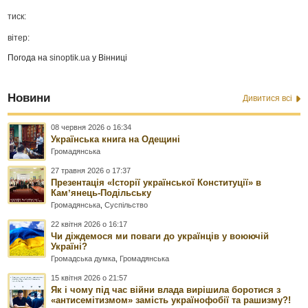
тиск:
вітер:
Погода на
sinoptik.ua
у Вінниці
Новини
Дивитися всі
08 червня 2026 о 16:34
Українська книга на Одещині
Громадянська
27 травня 2026 о 17:37
Презентація «Історії української Конституції» в
Камʼянець-Подільську
Громадянська
,
Суспільство
22 квітня 2026 о 16:17
Чи діждемося ми поваги до українців у воюючій
Україні?
Громадська думка
,
Громадянська
15 квітня 2026 о 21:57
Як і чому під час війни влада вирішила боротися з
«антисемітизмом» замість українофобії та рашизму?!