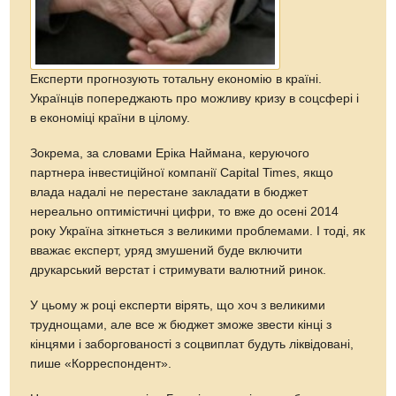
Експерти прогнозують тотальну економію в країні.
Українців попереджають про можливу кризу в соцсфері і
в економіці країни в цілому.
Зокрема, за словами Еріка Наймана, керуючого
партнера інвестиційної компанії Capital Times, якщо
влада надалі не перестане закладати в бюджет
нереально оптимістичні цифри, то вже до осені 2014
року Україна зіткнеться з великими проблемами. І тоді, як
вважає експерт, уряд змушений буде включити
друкарський верстат і стримувати валютний ринок.
У цьому ж році експерти вірять, що хоч з великими
труднощами, але все ж бюджет зможе звести кінці з
кінцями і заборгованості з соцвиплат будуть ліквідовані,
пише «Корреспондент».