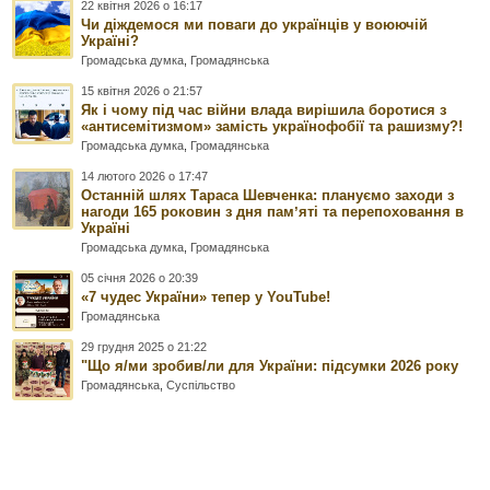
22 квітня 2026 о 16:17
Чи діждемося ми поваги до українців у воюючій
Україні?
Громадська думка
,
Громадянська
15 квітня 2026 о 21:57
Як і чому під час війни влада вирішила боротися з
«антисемітизмом» замість українофобії та рашизму?!
Громадська думка
,
Громадянська
14 лютого 2026 о 17:47
Останній шлях Тараса Шевченка: плануємо заходи з
нагоди 165 роковин з дня памʼяті та перепоховання в
Україні
Громадська думка
,
Громадянська
05 січня 2026 о 20:39
«7 чудес України» тепер у YouTube!
Громадянська
29 грудня 2025 о 21:22
"Що я/ми зробив/ли для України: підсумки 2026 року
Громадянська
,
Суспільство