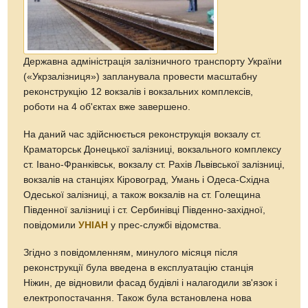
Державна адміністрація залізничного транспорту України
(«Укрзалізниця») запланувала провести масштабну
реконструкцію 12 вокзалів і вокзальних комплексів,
роботи на 4 об'єктах вже завершено.
На даний час здійснюється реконструкція вокзалу ст.
Краматорськ Донецької залізниці, вокзального комплексу
ст. Івано-Франківськ, вокзалу ст. Рахів Львівської залізниці,
вокзалів на станціях Кіровоград, Умань і Одеса-Східна
Одеської залізниці, а також вокзалів на ст. Голещина
Південної залізниці і ст. Сербинівці Південно-західної,
повідомили
УНІАН
у прес-службі відомства.
Згідно з повідомленням, минулого місяця після
реконструкції була введена в експлуатацію станція
Ніжин, де відновили фасад будівлі і налагодили зв'язок і
електропостачання. Також була встановлена нова