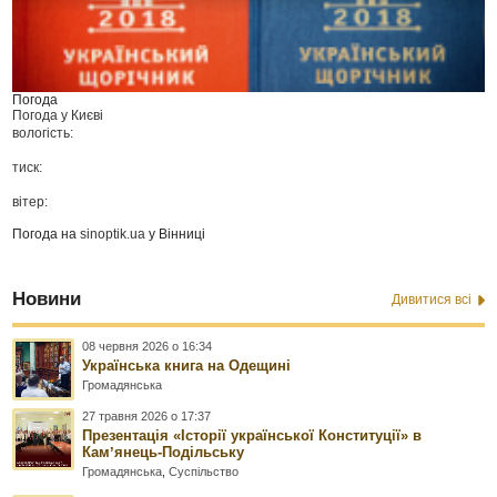
Погода
Погода у
Києві
вологість:
тиск:
вітер:
Погода на
sinoptik.ua
у Вінниці
Новини
Дивитися всі
08 червня 2026 о 16:34
Українська книга на Одещині
Громадянська
27 травня 2026 о 17:37
Презентація «Історії української Конституції» в
Камʼянець-Подільську
Громадянська
,
Суспільство