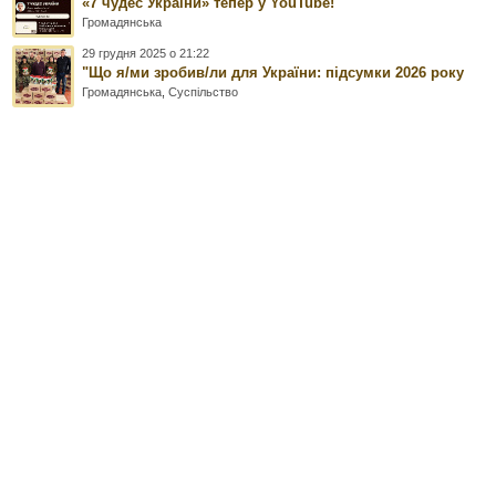
«7 чудес України» тепер у YouTube!
Громадянська
29 грудня 2025 о 21:22
"Що я/ми зробив/ли для України: підсумки 2026 року
Громадянська
,
Суспільство