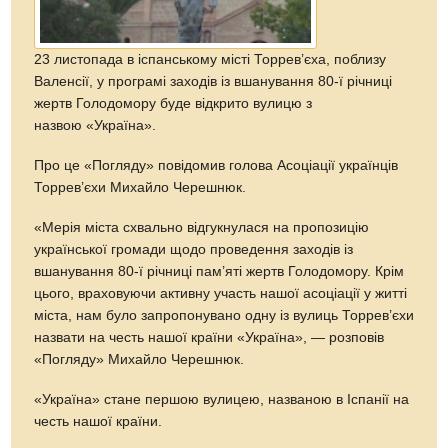
23 листопада в іспанському місті Торрев’єха, поблизу
Валенсії, у програмі заходів із вшанування 80-ї річниці
жертв Голодомору буде відкрито вулицю з
назвою «Україна».
Про це «Погляду» повідомив голова Асоціації українців
Торрев’єхи Михайло Черешнюк.
«Мерія міста схвально відгукнулася на пропозицію
української громади щодо проведення заходів із
вшанування 80-ї річниці пам’яті жертв Голодомору. Крім
цього, враховуючи активну участь нашої асоціації у житті
міста, нам було запропонувано одну із вулиць Торрев’єхи
назвати на честь нашої країни «Україна», — розповів
«Погляду» Михайло Черешнюк.
«Україна» стане першою вулицею, названою в Іспанії на
честь нашої країни.