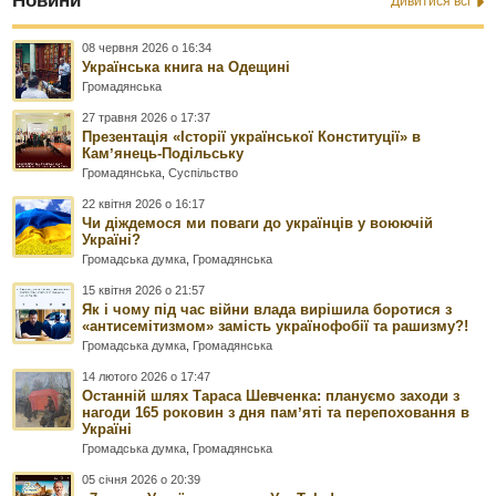
Новини
Дивитися всі
08 червня 2026 о 16:34
Українська книга на Одещині
Громадянська
27 травня 2026 о 17:37
Презентація «Історії української Конституції» в
Камʼянець-Подільську
Громадянська
,
Суспільство
22 квітня 2026 о 16:17
Чи діждемося ми поваги до українців у воюючій
Україні?
Громадська думка
,
Громадянська
15 квітня 2026 о 21:57
Як і чому під час війни влада вирішила боротися з
«антисемітизмом» замість українофобії та рашизму?!
Громадська думка
,
Громадянська
14 лютого 2026 о 17:47
Останній шлях Тараса Шевченка: плануємо заходи з
нагоди 165 роковин з дня памʼяті та перепоховання в
Україні
Громадська думка
,
Громадянська
05 січня 2026 о 20:39