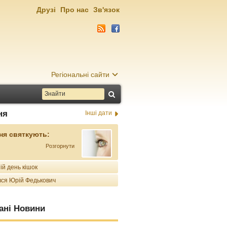
Друзі
Про нас
Зв'язок
Регіональні сайти
ня
Інші дати
ня святкують:
Розгорнути
ій день кішок
ся Юрій Федькович
ані Новини