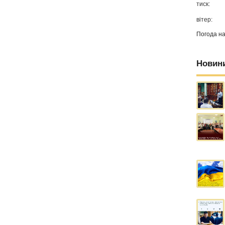
тиск:
вітер:
Погода н
Новин