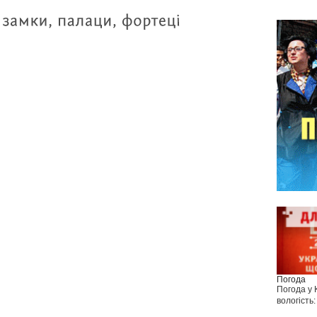
Погода
Погода у
вологість: