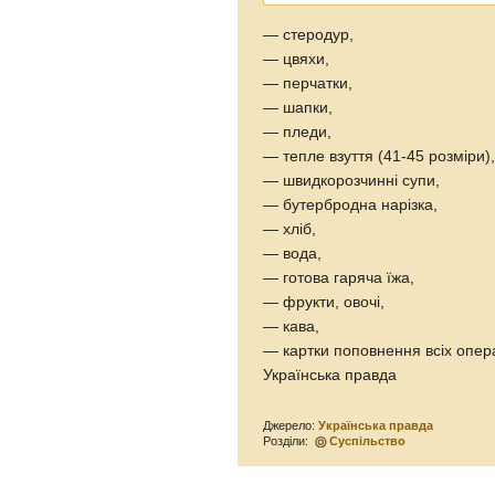
— стеродур,
— цвяхи,
— перчатки,
— шапки,
— пледи,
— тепле взуття (41-45 розміри)
— швидкорозчинні супи,
— бутербродна нарізка,
— хліб,
— вода,
— готова гаряча їжа,
— фрукти, овочі,
— кава,
— картки поповнення всіх операт
Українська правда
Джерело:
Українська правда
Розділи:
Суспільство