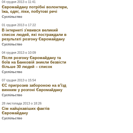
04 грудня 2013 о 11:41
Євромайдану потрібні волонтери,
їжа, одяг, ліки, побутові речі
Суспільство
01 грудня 2013 о 17:22
В інтернеті з'явився великий
список людей, які постраждали в
результаті розгону Євромайдану
Суспільство
04 грудня 2013 о 10:09
Після розгону Євромайдану та
боїв на Банковій зникли безвісти
більше 30 людей – список
Суспільство
07 грудня 2013 о 15:54
ЄС пригрозив забороною на в'їзд
винним у розгоні Євромайдану
Суспільство
28 листопада 2013 о 18:26
Сім найцікавіших фактів
Євромайдану
Суспільство