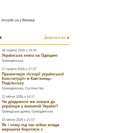
а
sinoptik.ua
у Вінниці
и
Дивитися всі
08 червня 2026 о 16:34
Українська книга на Одещині
Громадянська
27 травня 2026 о 17:37
Презентація «Історії української
Конституції» в Камʼянець-
Подільську
Громадянська
,
Суспільство
22 квітня 2026 о 16:17
Чи діждемося ми поваги до
українців у воюючій Україні?
Громадська думка
,
Громадянська
15 квітня 2026 о 21:57
Як і чому під час війни влада
вирішила боротися з