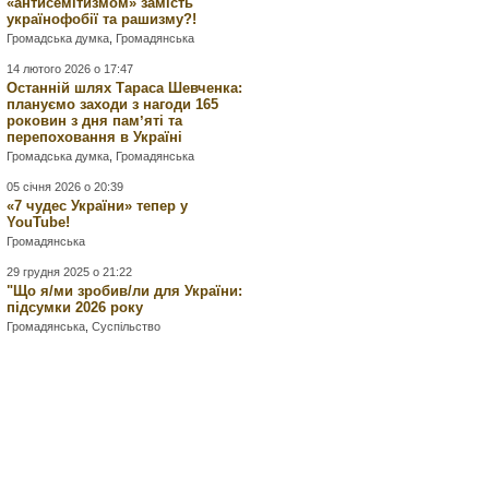
«антисемітизмом» замість
українофобії та рашизму?!
Громадська думка
,
Громадянська
14 лютого 2026 о 17:47
Останній шлях Тараса Шевченка:
плануємо заходи з нагоди 165
роковин з дня памʼяті та
перепоховання в Україні
Громадська думка
,
Громадянська
05 січня 2026 о 20:39
«7 чудес України» тепер у
YouTube!
Громадянська
29 грудня 2025 о 21:22
"Що я/ми зробив/ли для України:
підсумки 2026 року
Громадянська
,
Суспільство