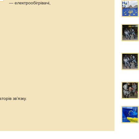
— електрообігрівачі,
,
орів зв’язку.