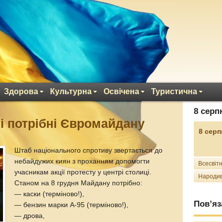
Здорова
Культурна
Освічена
Туристична
8 серп
кі потрібні Євромайдану
8 серп
Штаб національного спротиву звертається до
небайдужих киян з проханням допомогти
Всесвітн
учасникам акції протесту у центрі столиці.
Народив
Станом на 8 грудня Майдану потрібно:
— каски (терміново!),
Пов’яз
— бензин марки А-95 (терміново!),
— дрова,