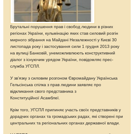
Брутальні порушення прав і свобод людини в різних
регіонах України, кульмінацію яких став силовий розгін
мирного зібрання на Майдані Незалежності у Києві 30
листопада року і застосування сили 1 грудня 2013 року
на вулиці Банковій, унеможливлюють конструктивний
діалог з існуючим урядом України, повідомляє прес-
служба УГСПЛ.
У зв’язку з силовим розгоном Євромайдану Українська
Гельсінська спілка з прав людини заявляє про
відкликання свого представника з
Конституційної Асамблеї.
Крім того, УГСПЛ припиняє участь своїх представників у
дорадчих органах та громадських радах, які створені при
центральних та регіональних органах державної влади.