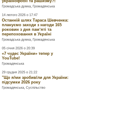
українофобії та рашизму?!
Громадська думка
,
Громадянська
14 лютого 2026 о 17:47
Останній шлях Тараса Шевченка:
плануємо заходи з нагоди 165
роковин з дня памʼяті та
перепоховання в Україні
Громадська думка
,
Громадянська
05 січня 2026 о 20:39
«7 чудес України» тепер у
YouTube!
Громадянська
29 грудня 2025 о 21:22
"Що я/ми зробив/ли для України:
підсумки 2026 року
Громадянська
,
Суспільство