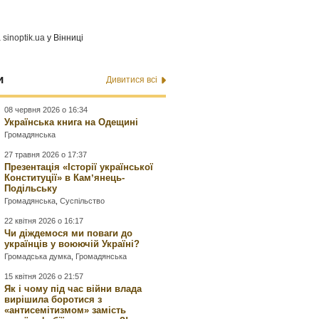
а
sinoptik.ua
у Вінниці
и
Дивитися всі
08 червня 2026 о 16:34
Українська книга на Одещині
Громадянська
27 травня 2026 о 17:37
Презентація «Історії української
Конституції» в Камʼянець-
Подільську
Громадянська
,
Суспільство
22 квітня 2026 о 16:17
Чи діждемося ми поваги до
українців у воюючій Україні?
Громадська думка
,
Громадянська
15 квітня 2026 о 21:57
Як і чому під час війни влада
вирішила боротися з
«антисемітизмом» замість