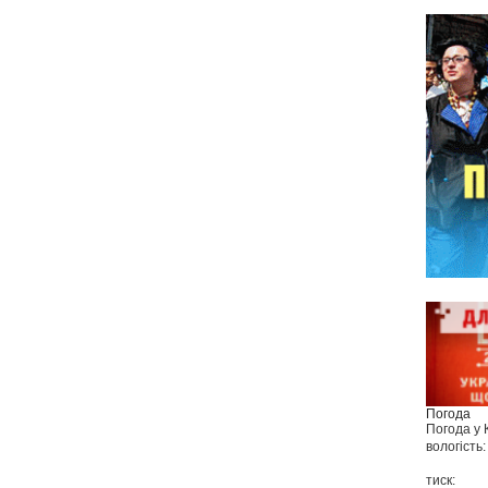
Погода
Погода у
вологість:
тиск: