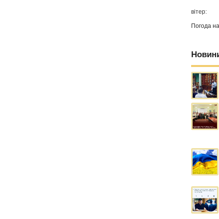
вітер:
Погода н
Новин