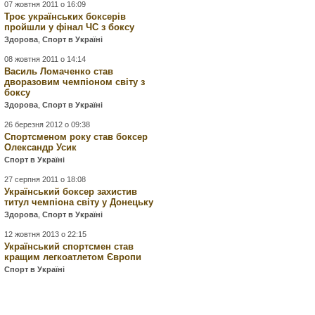
07 жовтня 2011 о 16:09
Троє українських боксерів
пройшли у фінал ЧС з боксу
Здорова
,
Спорт в Україні
08 жовтня 2011 о 14:14
Василь Ломаченко став
дворазовим чемпіоном світу з
боксу
Здорова
,
Спорт в Україні
26 березня 2012 о 09:38
Спортсменом року став боксер
Олександр Усик
Спорт в Україні
27 серпня 2011 о 18:08
Український боксер захистив
титул чемпіона світу у Донецьку
Здорова
,
Спорт в Україні
12 жовтня 2013 о 22:15
Український спортсмен став
кращим легкоатлетом Європи
Спорт в Україні