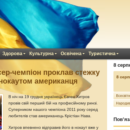
Здорова
Культурна
Освічена
Туристична
8 серп
сер-чемпіон проклав стежку
8 серп
 нокаутом американця
Всесвітн
В ніч на 19 грудня українець Євген Хитров
провів свій перший бій на професійному ринзі.
Народив
Суперником нашого чемпіона 2011 року серед
любителів став американець Крістіан Нава.
Пов’яз
Хитров впевнено відправив його в нокаут вже у