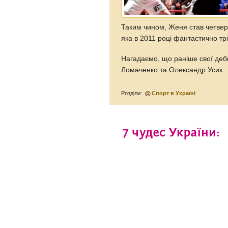
Таким чином, Женя став четверт
яка в 2011 році фантастично тр
Нагадаємо, що раніше свої де
Ломаченко та Олександр Усик.
Розділи:
Спорт в Україні