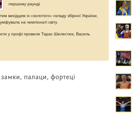
першому раунді.
им вихідцем із «золотого» складу збірної України,
іумфувала на чемпіонаті світу.
бюти у профі провели Тарас Шелестюк, Василь