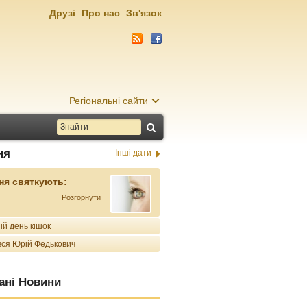
Друзі
Про нас
Зв'язок
Регіональні сайти
ня
Інші дати
ня святкують:
Розгорнути
ій день кішок
ся Юрій Федькович
ані Новини