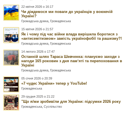
22 квітня 2026 о 16:17
Чи діждемося ми поваги до українців у воюючій
Україні?
Громадська думка
,
Громадянська
15 квітня 2026 о 21:57
Як і чому під час війни влада вирішила боротися з
«антисемітизмом» замість українофобії та рашизму?!
Громадська думка
,
Громадянська
14 лютого 2026 о 17:47
Останній шлях Тараса Шевченка: плануємо заходи з
нагоди 165 роковин з дня памʼяті та перепоховання в
Україні
Громадська думка
,
Громадянська
05 січня 2026 о 20:39
«7 чудес України» тепер у YouTube!
Громадянська
29 грудня 2025 о 21:22
"Що я/ми зробив/ли для України: підсумки 2026 року
Громадянська
,
Суспільство