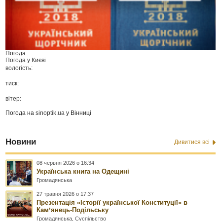
Погода
Погода у
Києві
вологість:
тиск:
вітер:
Погода на
sinoptik.ua
у Вінниці
Новини
Дивитися всі
08 червня 2026 о 16:34
Українська книга на Одещині
Громадянська
27 травня 2026 о 17:37
Презентація «Історії української Конституції» в
Камʼянець-Подільську
Громадянська
,
Суспільство