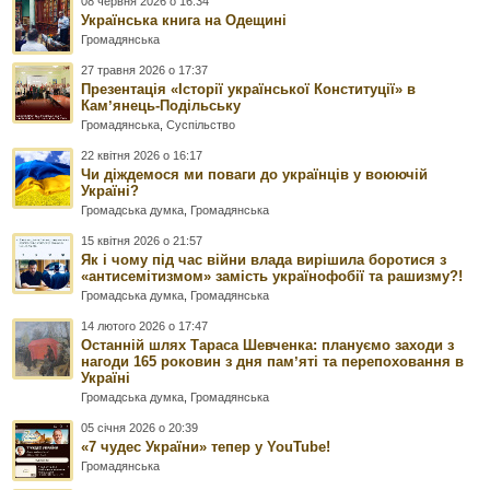
08 червня 2026 о 16:34
Українська книга на Одещині
Громадянська
27 травня 2026 о 17:37
Презентація «Історії української Конституції» в
Камʼянець-Подільську
Громадянська
,
Суспільство
22 квітня 2026 о 16:17
Чи діждемося ми поваги до українців у воюючій
Україні?
Громадська думка
,
Громадянська
15 квітня 2026 о 21:57
Як і чому під час війни влада вирішила боротися з
«антисемітизмом» замість українофобії та рашизму?!
Громадська думка
,
Громадянська
14 лютого 2026 о 17:47
Останній шлях Тараса Шевченка: плануємо заходи з
нагоди 165 роковин з дня памʼяті та перепоховання в
Україні
Громадська думка
,
Громадянська
05 січня 2026 о 20:39
«7 чудес України» тепер у YouTube!
Громадянська