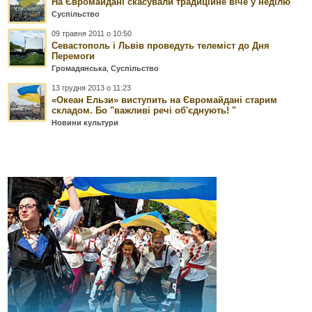
На Євромайдані скасували традиційне віче у неділю
Суспільство
09 травня 2011 о 10:50
Севастополь і Львів проведуть телеміст до Дня
Перемоги
Громадянська
,
Суспільство
13 грудня 2013 о 11:23
«Океан Ельзи» виступить на Євромайдані старим
складом. Бо "важливі речі об'єднують! "
Новини культури