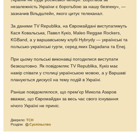
незалежність України є боротьбою за нашу безпеку», —
зазначив Вільдштейн, якого цитує телеканал.
За даними TV Republika, на Євромайдані виступатимуть
Кася Ковальська, Павел Кукіз, Maleo Reggae Rockers,
KGBand, а у варшавському клубі Hybrydy — українські та
польсько-українські гурти, серед яких Dagadana та Enej.
При цьому польські виконавці погодилися виступати
безкоштовно. Як повідомляє TV Republika, Кукіз має
намір співати у столиці українською мовою, а у Варшаві
плануються дискусії на тему подій в Україні.
Раніше повідомлялося, що прем'єр Микола Азаров
вважає, що Євромайдан за весь час свого існування
нічого Україні не приніс.
Джерело:
ТСН
Розділи:
Суспільство