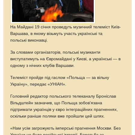
На Майдані 19 січня проведуть музичний телеміст Київ-
Варшава, в якому візьмуть участь українські та
польські виконавці.
За словами організаторів, польські музиканти
виступатимуть на Євромайдані у Києві, а українські — в
одному з нічних клубів Варшави.
Телеміст пройде під гаслом «Польща — за вільну
Україну», передає «УНІАН».
Головний редактор польського телеканалу Броніслав
Вільдштейн зазначив, що Польща зобов'язана
підтримати українців у євро інтеграційних прагненнях,
оскільки раніше поляки вже пройшли цей шлях.
«Нам усім загрожують імперські прагнення Москви. Без
України не буде російської імперії. Боротьба за