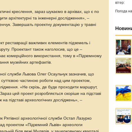
вітер:
Погода н
ичні креслення, зараз шукаємо в архівах, що є по
ити архітектурні та інженерні дослідження», –
енчук. Завершать проектну документацію у травні
Новин
кт реставрації важливих елементів підземель і
руту. Проектант також наголосив, що це –
ачає комерційного використання, тому в «Підземному
ання музейних артефактів.
чної служби Львова Олег Осаульчук зазначив, що
и суттєвою частиною роботи над цим проектом,
лідження. «Не скрізь, де буде проходити маршрут,
 Зараз цей проект розробляється скоріше на підставі
іж на підставі археологічних досліджень», –
к Рятівної археологічної служби Остап Лазурко
над проектом «Підземний Львів» археологи
вальній біля вежі Мулярів, у зацерковному кварталі,