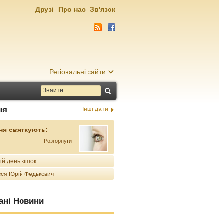
Друзі
Про нас
Зв'язок
Регіональні сайти
ня
Інші дати
ня святкують:
Розгорнути
ій день кішок
ся Юрій Федькович
ані Новини