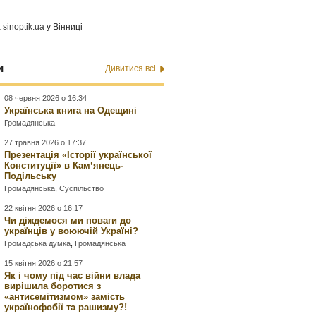
а
sinoptik.ua
у Вінниці
и
Дивитися всі
08 червня 2026 о 16:34
Українська книга на Одещині
Громадянська
27 травня 2026 о 17:37
Презентація «Історії української
Конституції» в Камʼянець-
Подільську
Громадянська
,
Суспільство
22 квітня 2026 о 16:17
Чи діждемося ми поваги до
українців у воюючій Україні?
Громадська думка
,
Громадянська
15 квітня 2026 о 21:57
Як і чому під час війни влада
вирішила боротися з
«антисемітизмом» замість
українофобії та рашизму?!