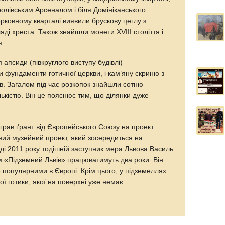
оролівським Арсеналом і біля Домініканського
церковному кварталі виявили брускову цеглу з
і хреста. Також знайшли монети XVIII століття і
я.
 апсиди (півкруглого виступу будівлі)
и фундаменти готичної церкви, і кам’яну скриню з
нів. Загалом під час розкопок знайшли сотню
лькістю. Він це пояснює тим, що ділянки дуже
играв ґрант від Європейського Союзу на проект
ий музейний проект, який зосередиться на
ді 2011 року тодішній заступник мера Львова Василь
м «Підземний Львів» працюватимуть два роки. Він
 популярними в Європі. Крім цього, у підземеллях
ї готики, якої на поверхні уже немає.