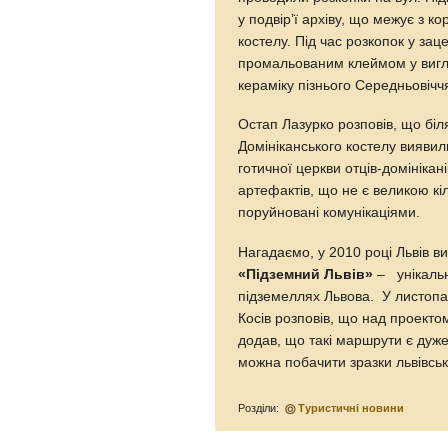
у подвір’ї архіву, що межує з к
костелу. Під час розкопок у за
промальованим клеймом у вигляд
кераміку пізнього Середньовічч
Остап Лазурко розповів, що біля
Домініканського костелу виявил
готичної церкви отців-домініка
артефактів, що не є великою кі
поруйновані комунікаціями.
Нагадаємо, у 2010 році Львів в
«Підземний Львів»
– унікальн
підземеллях Львова. У листопа
Косів розповів, що над проекто
додав, що такі маршрути є дуже
можна побачити зразки львівсько
Розділи:
Туристичні новини