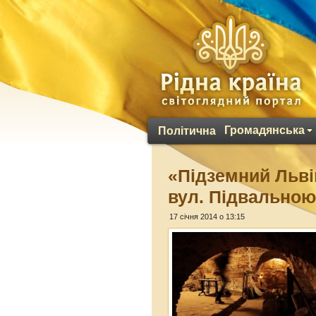
Громадянська
Політична
«Підземний Львів
вул. Підвально
17 січня 2014 о 13:15