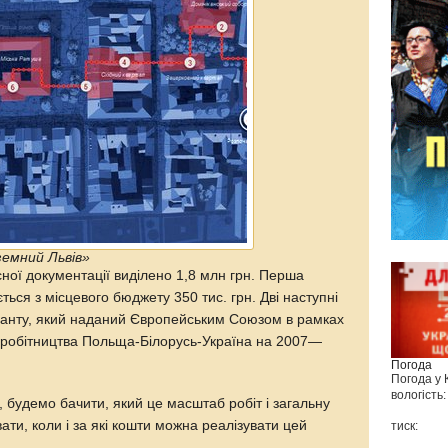
емний Львів»
ної документації виділено 1,8 млн грн. Перша
ється з місцевого бюджету 350 тис. грн. Дві наступні
гранту, який наданий Європейським Союзом в рамках
вробітництва Польща-Білорусь-Україна на 2007—
Погода
Погода у
вологість:
будемо бачити, який це масштаб робіт і загальну
ати, коли і за які кошти можна реалізувати цей
тиск: