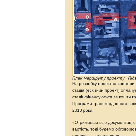
План маршруту проекту «Підз
На розробку проектно-кошторис
стадія (ескізний проект) оплачу
стадії фінансуються за кошти 
Програми транскордонного спі
2013 роки.
«Отримавши всю документацію, 
вартість, тоді будемо обговорюв
проект», – додала вона.