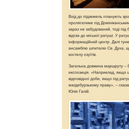
Вхід до підземель планують зро
пролягатиме під Домініканським
зараз не забудований, тоді під 
відтак до міської ратуші. У рат
інформаційний центр. Далі туне
ансамблю шпиталю Св. Духа, що 
костелу єзуїтів.
Загальна довжина маршруту – 8
експозиція. «Наприклад, якщо ц
відповідної доби, якщо під рат
магдебурзькому праву», – сказ
Юлія Галій.