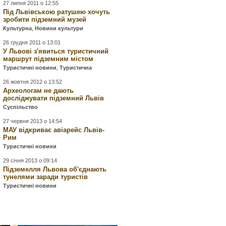
27 липня 2011 о 12:55
Під Львівською ратушею хочуть
зробити підземний музей
Культурна
,
Новини культури
26 грудня 2011 о 13:01
У Львові з'явиться туристичний
маршрут підземним містом
Туристичні новини
,
Туристична
26 жовтня 2012 о 13:52
Археологам не дають
досліджувати підземний Львів
Суспільство
27 червня 2013 о 14:54
МАУ відкриває авіарейс Львів-
Рим
Туристичні новини
29 січня 2013 о 09:14
Підземелля Львова об'єднають
тунелями заради туристів
Туристичні новини