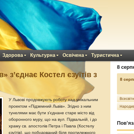
Здорова
Культурна
Освічена
Туристична
8 серп
» з’єднає Костел єзуїтів з
8 серп
ю
Всесвітн
У Львові продовжують роботу над унікальним
проектом «Підземний Львів». Згідно з ним
Народив
тунелями має бути з'єднане старе місто від
оборонного муру, що на вул. Підвальній, і до
Пов’яз
храму св. апостолів Петра і Павла (Костелу
єзуїтів), що побудований біля протилежного