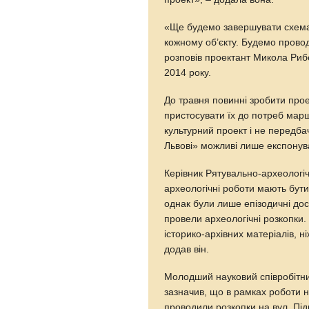
«Ще будемо завершувати схемат
кожному об’єкту. Будемо провод
розповів проектант Микола Риб
2014 року.
До травня повинні зробити прое
пристосувати їх до потреб марш
культурний проект і не передб
Львові» можливі лише експонув
Керівник Рятувально-археологі
археологічні роботи мають бут
однак були лише епізодичні дос
провели археологічні розкопки.
історико-архівних матеріалів, н
додав він.
Молодший науковий співробітни
зазначив, що в рамках роботи 
проводили розкопки на вул. Під