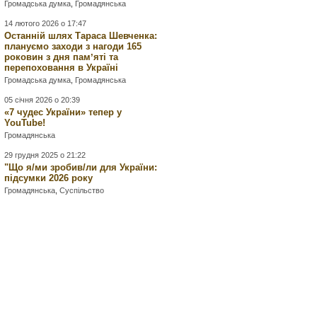
Громадська думка
,
Громадянська
14 лютого 2026 о 17:47
Останній шлях Тараса Шевченка:
плануємо заходи з нагоди 165
роковин з дня памʼяті та
перепоховання в Україні
Громадська думка
,
Громадянська
05 січня 2026 о 20:39
«7 чудес України» тепер у
YouTube!
Громадянська
29 грудня 2025 о 21:22
"Що я/ми зробив/ли для України:
підсумки 2026 року
Громадянська
,
Суспільство