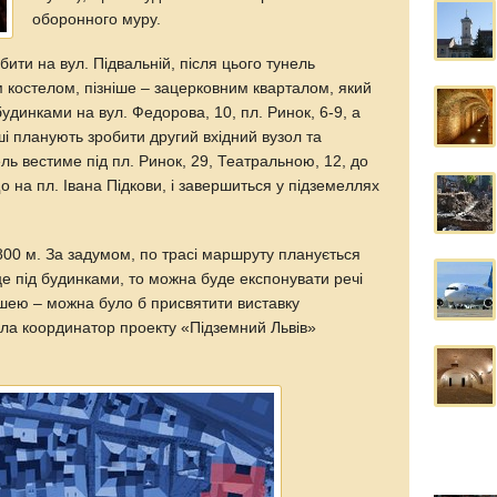
оборонного муру.
бити на вул. Підвальній, після цього тунель
 костелом, пізніше – зацерковним кварталом, який
будинками на вул. Федорова, 10, пл. Ринок, 6-9, а
уші планують зробити другий вхідний вузол та
ль вестиме під пл. Ринок, 29, Театральною, 12, до
на пл. Івана Підкови, і завершиться у підземеллях
00 м. За задумом, по трасі маршруту планується
е під будинками, то можна буде експонувати речі
ушею – можна було б присвятити виставку
ала координатор проекту «Підземний Львів»