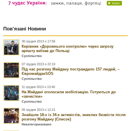
Пов’язані Новини
30 грудня 2013 о 17:56
Керівник «Дорожнього контролю» через загрозу
арешту виїхав до Польщі
Суспільство
07 грудня 2013 о 22:10
Під час розгону Майдану постраждало 157 людей, –
ЄвромайданSOS
Суспільство
11 грудня 2013 о 13:40
На Майдані оголосили мобілізацію. Готуються до
«зачистки»
Суспільство
05 грудня 2013 о 12:21
Знайшли 18-х із 34-х активістів, зниклих безвісти після
розгону Майдану (Список)
Некатегоризовано