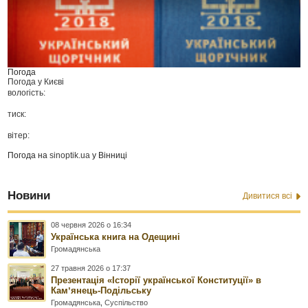
Погода
Погода у
Києві
вологість:
тиск:
вітер:
Погода на
sinoptik.ua
у Вінниці
Новини
Дивитися всі
08 червня 2026 о 16:34
Українська книга на Одещині
Громадянська
27 травня 2026 о 17:37
Презентація «Історії української Конституції» в
Камʼянець-Подільську
Громадянська
,
Суспільство