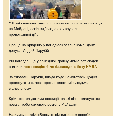
У Штабі національного спротиву оголосили мобілізацію
на Майдані, оскільки,"влада активізувала
провокативні дії".
Про це на брифінгу у понеділок заявив комендант
депутат Андрій Парубій.
Він нагадав, що у понеділок зранку кілька сот людей
вчинили
провокацію біля барикади з боку КМДА
.
За словами Парубія, влада буде намагатись щодня
провокувати силове протистояння між людьми
в цивільному.
Крім того, за даними опозиції, на 16 січня планується
нова спроба силового розгону Майдану.
На думку штабу, «Беркут», під виглядом спроби