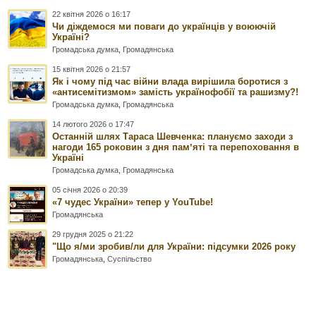
22 квітня 2026 о 16:17
Чи діждемося ми поваги до українців у воюючій
Україні?
Громадська думка
,
Громадянська
15 квітня 2026 о 21:57
Як і чому під час війни влада вирішила боротися з
«антисемітизмом» замість українофобії та рашизму?!
Громадська думка
,
Громадянська
14 лютого 2026 о 17:47
Останній шлях Тараса Шевченка: плануємо заходи з
нагоди 165 роковин з дня памʼяті та перепоховання в
Україні
Громадська думка
,
Громадянська
05 січня 2026 о 20:39
«7 чудес України» тепер у YouTube!
Громадянська
29 грудня 2025 о 21:22
"Що я/ми зробив/ли для України: підсумки 2026 року
Громадянська
,
Суспільство