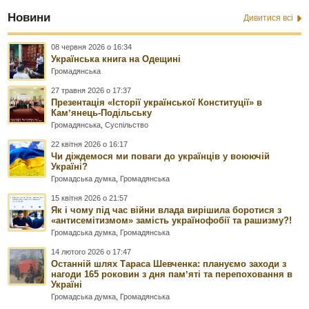
Новини
Дивитися всі
08 червня 2026 о 16:34
Українська книга на Одещині
Громадянська
27 травня 2026 о 17:37
Презентація «Історії української Конституції» в
Камʼянець-Подільську
Громадянська
,
Суспільство
22 квітня 2026 о 16:17
Чи діждемося ми поваги до українців у воюючій
Україні?
Громадська думка
,
Громадянська
15 квітня 2026 о 21:57
Як і чому під час війни влада вирішила боротися з
«антисемітизмом» замість українофобії та рашизму?!
Громадська думка
,
Громадянська
14 лютого 2026 о 17:47
Останній шлях Тараса Шевченка: плануємо заходи з
нагоди 165 роковин з дня памʼяті та перепоховання в
Україні
Громадська думка
,
Громадянська