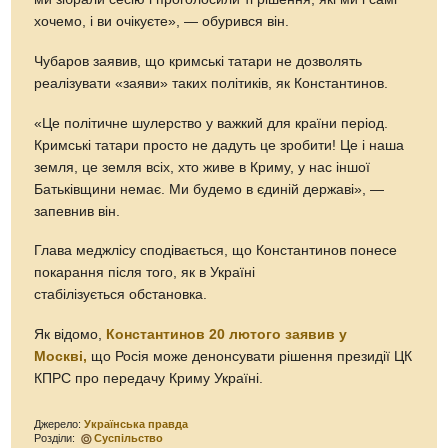
хочемо, і ви очікуєте», — обурився він.
Чубаров заявив, що кримські татари не дозволять
реалізувати «заяви» таких політиків, як Константинов.
«Це політичне шулерство у важкий для країни період.
Кримські татари просто не дадуть це зробити! Це і наша
земля, це земля всіх, хто живе в Криму, у нас іншої
Батьківщини немає. Ми будемо в єдиній державі», —
запевнив він.
Глава меджлісу сподівається, що Константинов понесе
покарання після того, як в Україні
стабілізується обстановка.
Як відомо,
Константинов 20 лютого заявив у
Москві,
що Росія може денонсувати рішення президії ЦК
КПРС про передачу Криму Україні.
Джерело:
Українська правда
Розділи:
Суспільство