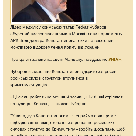
Лідер меджлісу кримських татар Рефат Чубаров
обурений висловлюваннями в Москві глави парламенту
АРК Володимира Константинова, який не виключив
можливого відокремлення Криму від України.
Про це він заявив на сцені Майдану, повідомляє
УНІАН.
Чубаров вважає, що Константинов відкрито запросив
російські силові структури втрутитися в
кримську ситуацію.
«Ці люди роблять не менший злочин, ніж ті, які стріляють
на вулицях Києва», — сказав Чубаров.
"У випадку з Константиновим...я сприймаю як пряме
підбурювання, якщо хочете, запрошення російських
силових структур до Криму, типу «зробіть щось таке, щоб
ми зібрали сесію і проголосили ті рішення, які ми і самі