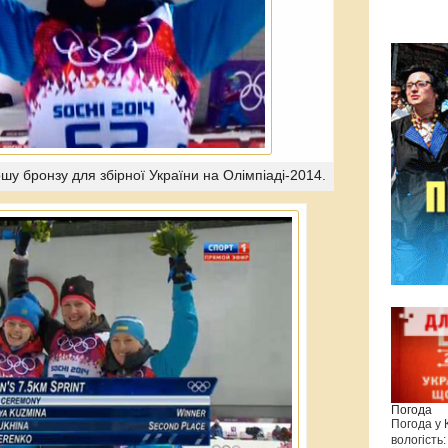
у бронзу для збірної України на Олімпіаді-2014.
Погода
Погода у
вологість: