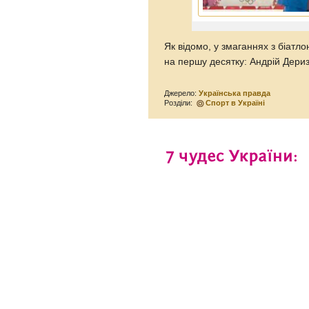
Як відомо, у змаганнях з біатлон
на першу десятку: Андрій Дериз
Джерело:
Українська правда
Розділи:
Спорт в Україні