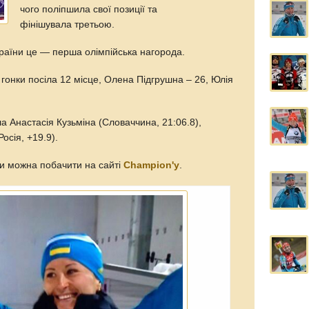
чого поліпшила свої позиції та
фінішувала третьою.
країни це — перша олімпійська нагорода.
гонки посіла 12 місце, Олена Підгрушна – 26, Юлія
а Анастасія Кузьміна (Словаччина, 21:06.8),
осія, +19.9).
ки можна побачити на сайті
Champion'у
.