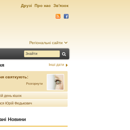
Друзі
Про нас
Зв'язок
Регіональні сайти
ня
Інші дати
ня святкують:
Розгорнути
ій день кішок
ся Юрій Федькович
ані Новини