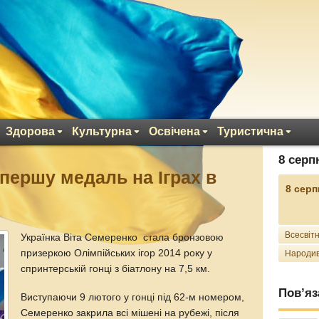
Здорова
Культурна
Освічена
Туристична
8 серп
 першу медаль на Іграх в
8 серп
Всесвітн
Українка Віта Семеренко стала бронзовою
призеркою Олімпійських ігор 2014 року у
Народив
спринтерській гонці з біатлону на 7,5 км.
Пов’яз
Виступаючи 9 лютого у гонці під 62-м номером,
Семеренко закрила всі мішені на рубежі, після