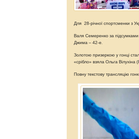
Для 28-річної спортсменки з У
Валя Семеренко за підсумками 
Джима – 42-е.
Золотою призеркою у гонці стал
«срібло» взяла Ольга Вілухіна (Р
Повну текстову трансляцію гон