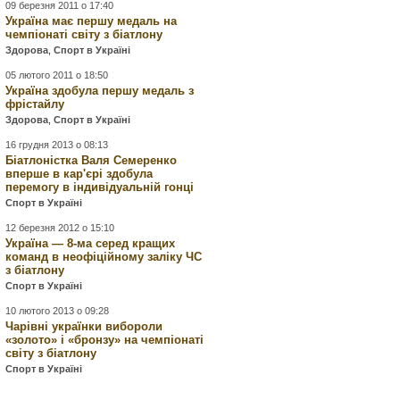
09 березня 2011 о 17:40
Україна має першу медаль на
чемпіонаті світу з біатлону
Здорова
,
Спорт в Україні
05 лютого 2011 о 18:50
Україна здобула першу медаль з
фрістайлу
Здорова
,
Спорт в Україні
16 грудня 2013 о 08:13
Біатлоністка Валя Семеренко
вперше в кар'єрі здобула
перемогу в індивідуальній гонці
Спорт в Україні
12 березня 2012 о 15:10
Україна — 8-ма серед кращих
команд в неофіційному заліку ЧС
з біатлону
Спорт в Україні
10 лютого 2013 о 09:28
Чарівні українки вибороли
«золото» і «бронзу» на чемпіонаті
світу з біатлону
Спорт в Україні