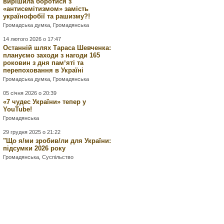
вирішила боротися з
«антисемітизмом» замість
українофобії та рашизму?!
Громадська думка
,
Громадянська
14 лютого 2026 о 17:47
Останній шлях Тараса Шевченка:
плануємо заходи з нагоди 165
роковин з дня памʼяті та
перепоховання в Україні
Громадська думка
,
Громадянська
05 січня 2026 о 20:39
«7 чудес України» тепер у
YouTube!
Громадянська
29 грудня 2025 о 21:22
"Що я/ми зробив/ли для України:
підсумки 2026 року
Громадянська
,
Суспільство