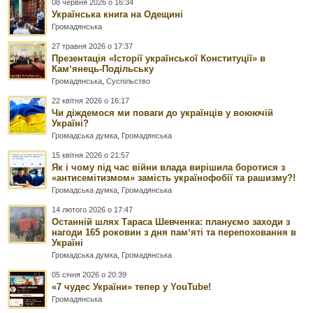
08 червня 2026 о 16:34
Українська книга на Одещині
Громадянська
27 травня 2026 о 17:37
Презентація «Історії української Конституції» в
Камʼянець-Подільську
Громадянська
,
Суспільство
22 квітня 2026 о 16:17
Чи діждемося ми поваги до українців у воюючій
Україні?
Громадська думка
,
Громадянська
15 квітня 2026 о 21:57
Як і чому під час війни влада вирішила боротися з
«антисемітизмом» замість українофобії та рашизму?!
Громадська думка
,
Громадянська
14 лютого 2026 о 17:47
Останній шлях Тараса Шевченка: плануємо заходи з
нагоди 165 роковин з дня памʼяті та перепоховання в
Україні
Громадська думка
,
Громадянська
05 січня 2026 о 20:39
«7 чудес України» тепер у YouTube!
Громадянська