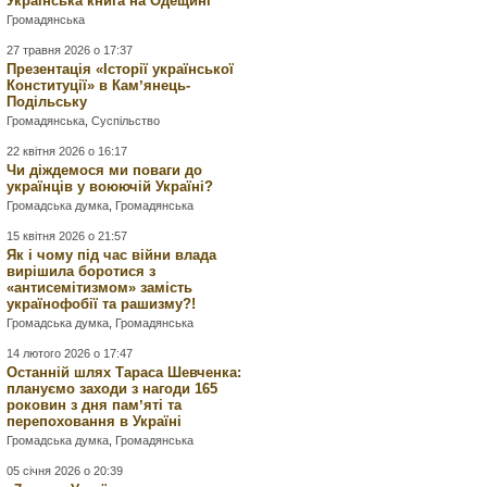
Українська книга на Одещині
Громадянська
27 травня 2026 о 17:37
Презентація «Історії української
Конституції» в Камʼянець-
Подільську
Громадянська
,
Суспільство
22 квітня 2026 о 16:17
Чи діждемося ми поваги до
українців у воюючій Україні?
Громадська думка
,
Громадянська
15 квітня 2026 о 21:57
Як і чому під час війни влада
вирішила боротися з
«антисемітизмом» замість
українофобії та рашизму?!
Громадська думка
,
Громадянська
14 лютого 2026 о 17:47
Останній шлях Тараса Шевченка:
плануємо заходи з нагоди 165
роковин з дня памʼяті та
перепоховання в Україні
Громадська думка
,
Громадянська
05 січня 2026 о 20:39