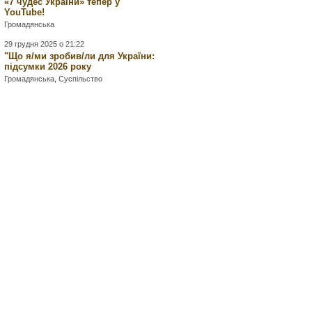
«7 чудес України» тепер у
YouTube!
Громадянська
29 грудня 2025 о 21:22
"Що я/ми зробив/ли для України:
підсумки 2026 року
Громадянська
,
Суспільство