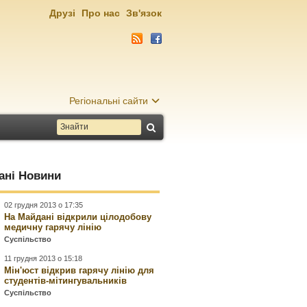
Друзі
Про нас
Зв'язок
Регіональні сайти
ані Новини
02 грудня 2013 о 17:35
На Майдані відкрили цілодобову
медичну гарячу лінію
Суспільство
11 грудня 2013 о 15:18
Мін'юст відкрив гарячу лінію для
студентів-мітингувальників
Суспільство