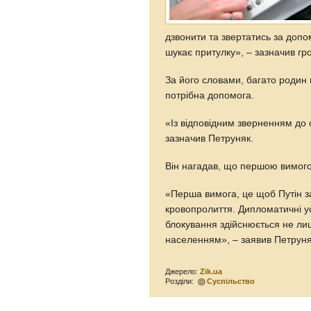
дзвонити та звертатись за допо
шукає притулку», – зазначив гр
За його словами, багато родин н
потрібна допомога.
«Із відповідним зверненням до
зазначив Петруняк.
Він нагадав, що першою вимого
«Перша вимога, це щоб Путін за
кровопролиття. Дипломатичні ус
блокування здійснюється не ли
населенням», – заявив Петруня
Джерело:
Zik.ua
Розділи:
Суспільство