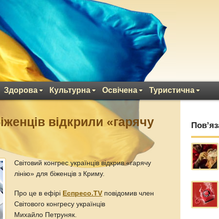
Здорова
Культурна
Освічена
Туристична
іженців відкрили «гарячу
Пов’яз
Світовий конгрес українців відкрив «гарячу
лінію» для біженців з Криму.
Про це в ефірі
Еспресо.TV
повідомив член
Світового конгресу українців
Михайло Петруняк.