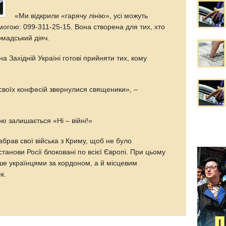
«Ми відкрили «гарячу лінію», усі можуть
могою: 099-311-25-15. Вона створена для тих, хто
омадський діяч.
а Західній Україні готові прийняти тих, кому
 своїх конфесій звернулися священики», –
ю залишається «Ні – війні!»
брав свої війська з Криму, щоб не було
танови Росії блоковані по всієї Європі. При цьому
ше українцями за кордоном, а й місцевим
к.