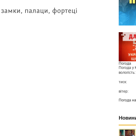
Погода
Погода у
вологість:
тиск:
вітер:
Погода н
Новин