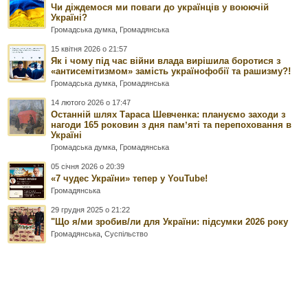
Чи діждемося ми поваги до українців у воюючій
Україні?
Громадська думка
,
Громадянська
15 квітня 2026 о 21:57
Як і чому під час війни влада вирішила боротися з
«антисемітизмом» замість українофобії та рашизму?!
Громадська думка
,
Громадянська
14 лютого 2026 о 17:47
Останній шлях Тараса Шевченка: плануємо заходи з
нагоди 165 роковин з дня памʼяті та перепоховання в
Україні
Громадська думка
,
Громадянська
05 січня 2026 о 20:39
«7 чудес України» тепер у YouTube!
Громадянська
29 грудня 2025 о 21:22
"Що я/ми зробив/ли для України: підсумки 2026 року
Громадянська
,
Суспільство