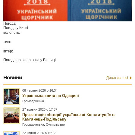
Погода
Погода у
Києві
вологість:
тиск:
вітер:
Погода на
sinoptik.ua
у Вінниці
Новини
Дивитися всі
08 червня 2026 о 16:34
Українська книга на Одещині
Громадянська
27 травня 2026 о 17:37
Презентація «Історії української Конституції» в
Камʼянець-Подільську
Громадянська
,
Суспільство
22 квітня 2026 о 16:17