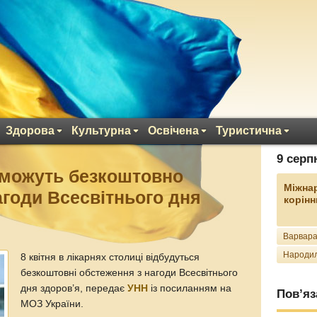
Здорова
Культурна
Освічена
Туристична
9 серп
зможуть безкоштовно
Міжна
агоди Всесвітнього дня
корінн
Варвара
Народил
8 квітня в лікарнях столиці відбудуться
безкоштовні обстеження з нагоди Всесвітнього
дня здоров’я, передає
УНН
із посиланням на
Пов’яз
МОЗ України.