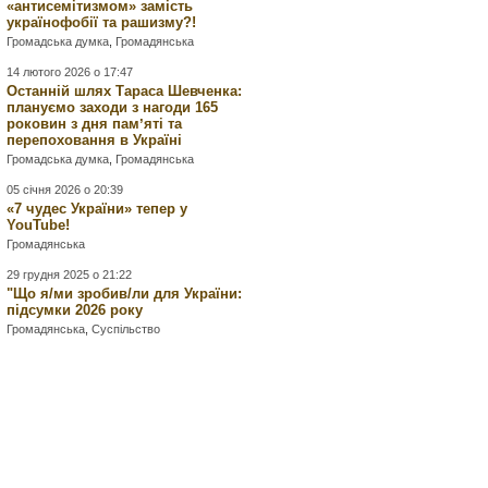
«антисемітизмом» замість
українофобії та рашизму?!
Громадська думка
,
Громадянська
14 лютого 2026 о 17:47
Останній шлях Тараса Шевченка:
плануємо заходи з нагоди 165
роковин з дня памʼяті та
перепоховання в Україні
Громадська думка
,
Громадянська
05 січня 2026 о 20:39
«7 чудес України» тепер у
YouTube!
Громадянська
29 грудня 2025 о 21:22
"Що я/ми зробив/ли для України:
підсумки 2026 року
Громадянська
,
Суспільство