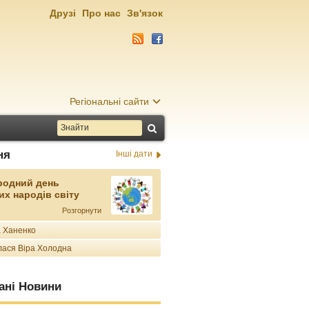
Друзі
Про нас
Зв'язок
Регіональні сайти
ня
Інші дати
родний день
их народів світу
Розгорнути
 Ханенко
ася Віра Холодна
ані Новини