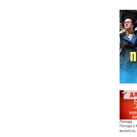
Погода
Погода у
вологість: