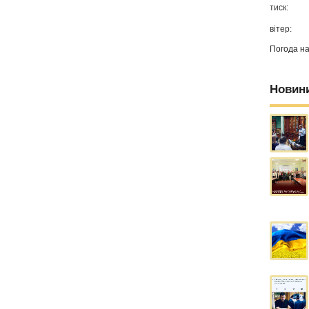
тиск:
вітер:
Погода н
Новин