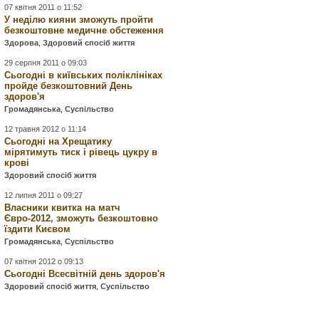
07 квітня 2011 о 11:52
У неділю кияни зможуть пройти
безкоштовне медичне обстеження
Здорова
,
Здоровий спосіб життя
29 серпня 2011 о 09:03
Сьогодні в київських поліклініках
пройде безкоштовний День
здоров'я
Громадянська
,
Суспільство
12 травня 2012 о 11:14
Сьогодні на Хрещатику
мірятимуть тиск і рівець цукру в
крові
Здоровий спосіб життя
12 липня 2011 о 09:27
Власники квитка на матч
Євро-2012, зможуть безкоштовно
їздити Києвом
Громадянська
,
Суспільство
07 квітня 2012 о 09:13
Сьогодні Всесвітній день здоров'я
Здоровий спосіб життя
,
Суспільство