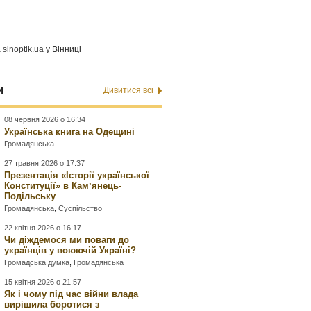
а
sinoptik.ua
у Вінниці
и
Дивитися всі
08 червня 2026 о 16:34
Українська книга на Одещині
Громадянська
27 травня 2026 о 17:37
Презентація «Історії української
Конституції» в Камʼянець-
Подільську
Громадянська
,
Суспільство
22 квітня 2026 о 16:17
Чи діждемося ми поваги до
українців у воюючій Україні?
Громадська думка
,
Громадянська
15 квітня 2026 о 21:57
Як і чому під час війни влада
вирішила боротися з