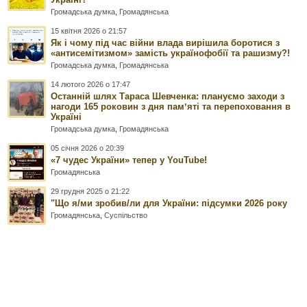
Громадська думка
,
Громадянська
15 квітня 2026 о 21:57
Як і чому під час війни влада вирішила боротися з
«антисемітизмом» замість українофобії та рашизму?!
Громадська думка
,
Громадянська
14 лютого 2026 о 17:47
Останній шлях Тараса Шевченка: плануємо заходи з
нагоди 165 роковин з дня памʼяті та перепоховання в
Україні
Громадська думка
,
Громадянська
05 січня 2026 о 20:39
«7 чудес України» тепер у YouTube!
Громадянська
29 грудня 2025 о 21:22
"Що я/ми зробив/ли для України: підсумки 2026 року
Громадянська
,
Суспільство