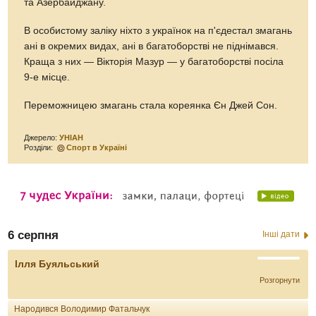
та Азербайджану.
В особистому заліку ніхто з українок на п'єдестал змагань
ані в окремих видах, ані в багатоборстві не піднімався.
Краща з них — Вікторія Мазур — у багатоборстві посіла
9-е місце.
Переможницею змагань стала кореянка Єн Джей Сон.
Джерело:
УНІАН
Розділи:
Спорт в Україні
6 серпня
Інші дати
Ілля Буяльський
Розгорнути
Народився Володимир Фатальчук