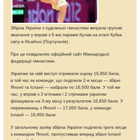
Збірна України з художньої гімнастики виграла групові
змагання у вправі з 5-ма парами булав на етапі Кубка
світу в Лісабоні (Португалія).
Про це повідомляє офіційний сайт Міжнародної
федерації гімнастики.
Українки за свій виступ отримали оцінку 16,850 бала,
в той час як команди, що поділили 2-е місце — збірні
Японії та Іспанії — набрали по 16,500 бали. У той же
час, у вправі з 3 м'ячами і 2 стрічками українки
фінішували на 3-му місці з результатом 16,650 бали. У
переможниць з Японії — 17,050 бала, у команди
Іспанії — 16,850 бали.
У загальному заліку збірна України поділила третє місце
з командою Японії, пропустивши вперед збірні Іспанії