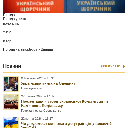
Погода
Погода у
Києві
вологість:
тиск:
вітер:
Погода на
sinoptik.ua
у Вінниці
Новини
Дивитися всі
08 червня 2026 о 16:34
Українська книга на Одещині
Громадянська
27 травня 2026 о 17:37
Презентація «Історії української Конституції» в
Камʼянець-Подільську
Громадянська
,
Суспільство
22 квітня 2026 о 16:17
Чи діждемося ми поваги до українців у воюючій
Україні?