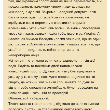
тим, що українські спортсмени не лише перемагають, а й
представляють належним чином нашу державу на
міжнародному рівні. Зокрема, народний депутат навів
багато прикладів про українських спортсменів, які
здобували свою перемогу в спортивній формі з
елементами української символіки, за якими спостерігав
увесь світ, затамувавши подих і вболіваючи за Україну. А
наостанок Микола Володимирович зазначив, що не один
рік працює в Олімпійському комітеті і пишається тим, що
українці — горда, волелюбна, спортивна та
непереборна нація.
Усі присутні отримали величезне задоволення від цієї
події. Радість та посмішки дітей наповнювали
навколишній простір. Дух патріотизму був відчутним в
усьому, у кожному з нас. Адже вперше родинне свято
спорту, де кожний зміг знайти собі заняття по душі та
відчути себе справжнім олімпійцем, було проведено на
новій локації – затишній та просторій
Оболонській набережній.
Тисячі киян та гостей столиці від мала до велика змогли
подолати дистанцію традиційного легкоатлетичного