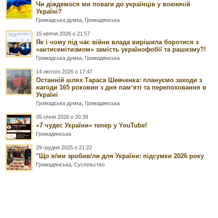
Чи діждемося ми поваги до українців у воюючій
Україні?
Громадська думка
,
Громадянська
15 квітня 2026 о 21:57
Як і чому під час війни влада вирішила боротися з
«антисемітизмом» замість українофобії та рашизму?!
Громадська думка
,
Громадянська
14 лютого 2026 о 17:47
Останній шлях Тараса Шевченка: плануємо заходи з
нагоди 165 роковин з дня памʼяті та перепоховання в
Україні
Громадська думка
,
Громадянська
05 січня 2026 о 20:39
«7 чудес України» тепер у YouTube!
Громадянська
29 грудня 2025 о 21:22
"Що я/ми зробив/ли для України: підсумки 2026 року
Громадянська
,
Суспільство