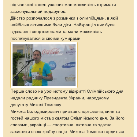
під час якої кожен учасник мав можливість отримати
заохочувальний подарунок.
Дійство розпочалося з розминки з олімпійцями, в якій
найбільш активними були діти. Найкращі з них були
відзначені спортсменами та мали можливість
поспілкуватися зі своїми кумирами.
Перше слово на урочистому відкритті Олімпійського дня
надали раднику Президента України, народному
депутату Миколі Томенку.
Микола Володимирович привітав спортсменів, киян та
гостей нашого міста з святом Олімпійського дня. За його
словами, українці — спортивна, активна та здатна
захистити свою країну нація. Микола Томенко гордиться