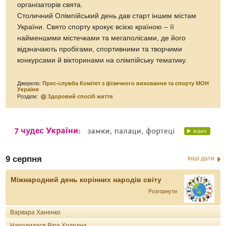
організаторів свята.
Столичний Олімпійський день дав старт іншим містам
України. Свято спорту крокує всією країною – її
найменшими містечками та мегаполісами, де його
відзначають пробігами, спортивними та творчими
конкурсами й вікторинами на олімпійську тематику.
Джерело:
Прес-служба Комітет з фізичного виховання та спорту МОН
України
Розділи:
Здоровий спосіб життя
9 серпня
Інші дати
Міжнародний день корінних народів світу
Розгорнути
Варвара Ханенко
Народилася Віра Холодна