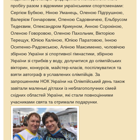
пробігу разом з відомими українськими спортсменами:
Сергієм Бубкою, Ніною Уманець, Оленою Підгрушною,
Валерієм Гончаровим, Оленою Садовничею, Ельбрусом
Тедеєвим, Олександром Крикуном, Анною Сорокіною,
Оленою Говоровою, Оленою Пахольчик, Вікторією
Терещук, Юлією Каліною, Юлією Паратовою, Інною
Осипенко-Радомською, Аліною Максименко, чоловічою
збірною України зі спортивної гімнастики, збірною
України зі стрибків у воду, долучитися до олімпійських
вікторин, конкурсів, майстер-класів, поспілкуватися та
взяти автограф в уславлених олімпійців. За
запрошенням НОК України на Олімпійський день також
завітали маленькі дітлахи із неблагополучних сімей
східних областей України, які стали повноцінними
учасниками свята та отримали подарунки.