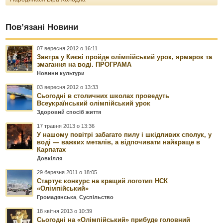
Пов’язані Новини
07 вересня 2012 о 16:11
Завтра у Києві пройде олімпійський урок, ярмарок та
змагання на воді. ПРОГРАМА
Новини культури
03 вересня 2012 о 13:33
Сьогодні в столичних школах проведуть
Всеукраїнський олімпійський урок
Здоровий спосіб життя
17 травня 2013 о 13:36
У нашому повітрі забагато пилу і шкідливих сполук, у
воді — важких металів, а відпочивати найкраще в
Карпатах
Довкілля
29 березня 2011 о 18:05
Стартує конкурс на кращий логотип НСК
«Олімпійський»
Громадянська
,
Суспільство
18 квітня 2013 о 10:39
Сьогодні на «Олімпійський» прибуде головний