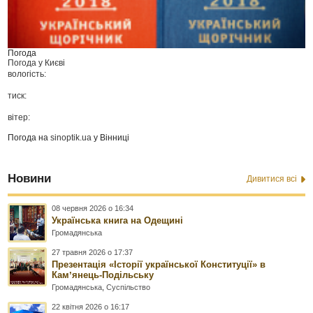
Погода
Погода у
Києві
вологість:
тиск:
вітер:
Погода на
sinoptik.ua
у Вінниці
Новини
Дивитися всі
08 червня 2026 о 16:34
Українська книга на Одещині
Громадянська
27 травня 2026 о 17:37
Презентація «Історії української Конституції» в
Камʼянець-Подільську
Громадянська
,
Суспільство
22 квітня 2026 о 16:17