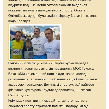
відкритій воді. Не менш захоплюючими видалися
показові виступу авіамодельного спорту. Отже в
Олімпійському дні були задіяні відразу 3 стихії – земля,
вода і повітря.
Головний олімпієць України Сергій Бубка передав
вітання учасникам свята від президента МОК Томаса
Баха. «Ми хочемо, щоб наші люди, наша молодь
розвивалася гармонійно, щоб наша нація була сильною,
здоровою і успішною. Дружіть зі спортом, займайтеся
фізичною культурою і будьте здоровими», — сказав
Сергій Бубка.
Крім маси позитивних емоцій та гарного настрою,
любителі спорту отримали пам’ятні подарунки від