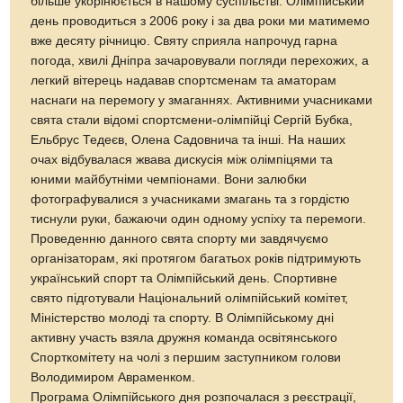
більше укорінюється в нашому суспільстві. Олімпійський
день проводиться з 2006 року і за два роки ми матимемо
вже десяту річницю. Святу сприяла напрочуд гарна
погода, хвилі Дніпра зачаровували погляди перехожих, а
легкий вітерець надавав спортсменам та аматорам
наснаги на перемогу у змаганнях. Активними учасниками
свята стали відомі спортсмени-олімпійці Сергій Бубка,
Ельбрус Тедеєв, Олена Садовнича та інші. На наших
очах відбувалася жвава дискусія між олімпіцями та
юними майбутніми чемпіонами. Вони залюбки
фотографувалися з учасниками змагань та з гордістю
тиснули руки, бажаючи один одному успіху та перемоги.
Проведенню данного свята спорту ми завдячуємо
організаторам, які протягом багатьох років підтримують
український спорт та Олімпійський день. Спортивне
свято підготували Національний олімпійський комітет,
Міністерство молоді та спорту. В Олімпійському дні
активну участь взяла дружня команда освітянського
Спорткомітету на чолі з першим заступником голови
Володимиром Авраменком.
Програма Олімпійського дня розпочалася з реєстрації,