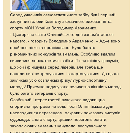
Серед учасників легкоатлетичного забігу був і перший
заступник голови Комітету з фізичного виховання та
спорту МОН України Володимир Авраменко.
- Цьогорічне свято Олімпійського дня запам’ятається
надовго, ‑ говорить Володимир Авраменко. – Адже воно
пройшло чітко та організовано. Було багато
різноманітних конкурсів та змагань. Особливо вдалим
виявилися легкоатлетичні забіги. Після фінішу зрозумів,
що хоч і фінішував серед лідерів, але треба ще
наполегливіше тренуватися і загартовуватися. До цього
закликаю усю освітянські фізкультурно-спортивну
молодь! Приємно подивувала величезна кількість молоді,
було багато ветеранів спорту.
Особливий інтерес гостей викликала видовищна
спортивна програма на воді. Гості Олімпійського дня
насолодилися переглядом яскравих показових виступів
судомодельного спорту, цікавих перегонів регати,
захоплюючих змагань з кануполо, веслувального
слалому, плавання, акватлону, масових запливів на