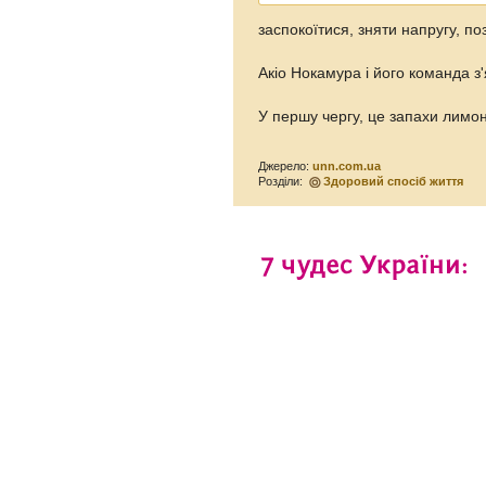
заспокоїтися, зняти напругу, поз
Акіо Нокамура і його команда з
У першу чергу, це запахи лимон
Джерело:
unn.com.ua
Розділи:
Здоровий спосіб життя