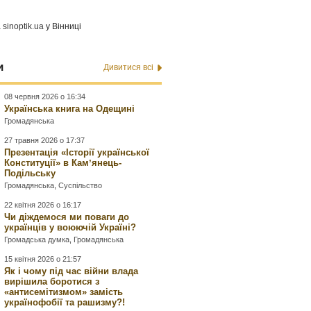
а
sinoptik.ua
у Вінниці
и
Дивитися всі
08 червня 2026 о 16:34
Українська книга на Одещині
Громадянська
27 травня 2026 о 17:37
Презентація «Історії української
Конституції» в Камʼянець-
Подільську
Громадянська
,
Суспільство
22 квітня 2026 о 16:17
Чи діждемося ми поваги до
українців у воюючій Україні?
Громадська думка
,
Громадянська
15 квітня 2026 о 21:57
Як і чому під час війни влада
вирішила боротися з
«антисемітизмом» замість
українофобії та рашизму?!