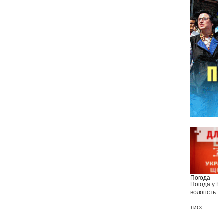
Погода
Погода у
вологість:
тиск: