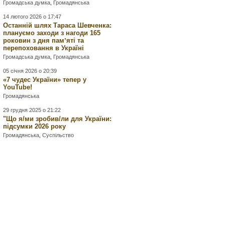
Громадська думка
,
Громадянська
14 лютого 2026 о 17:47
Останній шлях Тараса Шевченка:
плануємо заходи з нагоди 165
роковин з дня памʼяті та
перепоховання в Україні
Громадська думка
,
Громадянська
05 січня 2026 о 20:39
«7 чудес України» тепер у
YouTube!
Громадянська
29 грудня 2025 о 21:22
"Що я/ми зробив/ли для України:
підсумки 2026 року
Громадянська
,
Суспільство