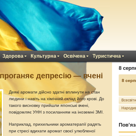
Здорова
Культурна
Освічена
Туристична
8 серп
проганяє депресію — вчені
8 серп
Деякі аромати дійсно здатні вплинути на стан
людини і навіть на хімічний склад його крові. До
Всесвітн
такого висновку прийшли японські вчені,
Народив
повідомляє УНН з посиланням на іноземні ЗМІ.
Наприклад, прихильники ароматерапії радять
Пов’яз
при стресі вдихати аромат своєї улюбленої