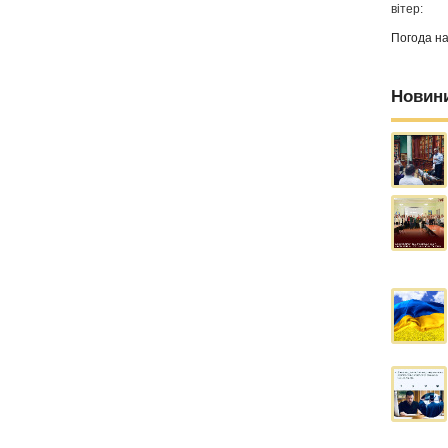
вітер:
Погода н
Новин