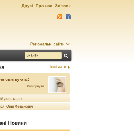
Друзі
Про нас
Зв'язок
Регіональні сайти
ня
Інші дати
ня святкують:
Розгорнути
ій день кішок
ся Юрій Федькович
ані Новини