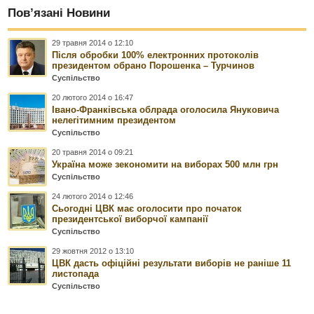
Пов’язані Новини
29 травня 2014 о 12:10
Після обробки 100% електронних протоколів
президентом обрано Порошенка – Турчинов
Суспільство
20 лютого 2014 о 16:47
Івано-Франківська облрада оголосила Януковича
нелегітимним президентом
Суспільство
20 травня 2014 о 09:21
Україна може зекономити на виборах 500 млн грн
Суспільство
24 лютого 2014 о 12:46
Сьогодні ЦВК має оголосити про початок
президентської виборчої кампанії
Суспільство
29 жовтня 2012 о 13:10
ЦВК дасть офіційні результати виборів не раніше 11
листопада
Суспільство