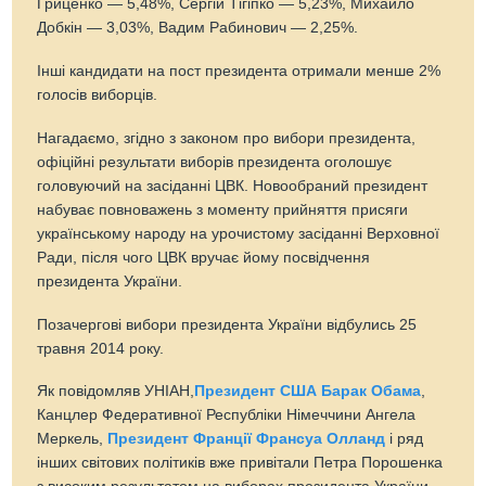
Гриценко — 5,48%, Сергій Тігіпко — 5,23%, Михайло
Добкін — 3,03%, Вадим Рабинович — 2,25%.
Інші кандидати на пост президента отримали менше 2%
голосів виборців.
Нагадаємо, згідно з законом про вибори президента,
офіційні результати виборів президента оголошує
головуючий на засіданні ЦВК. Новообраний президент
набуває повноважень з моменту прийняття присяги
українському народу на урочистому засіданні Верховної
Ради, після чого ЦВК вручає йому посвідчення
президента України.
Позачергові вибори президента України відбулись 25
травня 2014 року.
Як повідомляв УНІАН,
Президент США Барак Обама
,
Канцлер Федеративної Республіки Німеччини Ангела
Меркель,
Президент Франції Франсуа Олланд
і ряд
інших світових політиків вже привітали Петра Порошенка