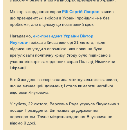
з високим результатом на виборах президента України.
Міністр закордонних справ
РФ Сергій Лавров
заявив,
що президентські вибори в Україні пройшли «не без
проблем», але в цілому це позитивний крок.
Нагадаємо,
екс-президент України Віктор
Янукович
виїхав з Києва ввечері 21 лютого, після
підписання угоди з опозицією, яка повинна була
врегулювати політичну кризу. Угоду було підписано з
участю міністрів закордонних справ Польщі, Німеччини
і Франції.
В той же день ввечері частина мітингувальників заявила,
що не визнає цей документ, і стала вимагати негайної
відставки Януковича.
У суботу, 22 лютого, Верховна Рада усунула Януковича з
посади Президента. Він назвав це державним
переворотом. Точне місцезнаходження Януковича не
відомо й досі.