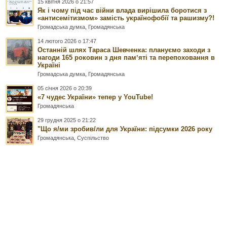
15 квітня 2026 о 21:57
Як і чому під час війни влада вирішила боротися з
«антисемітизмом» замість українофобії та рашизму?!
Громадська думка
,
Громадянська
14 лютого 2026 о 17:47
Останній шлях Тараса Шевченка: плануємо заходи з
нагоди 165 роковин з дня памʼяті та перепоховання в
Україні
Громадська думка
,
Громадянська
05 січня 2026 о 20:39
«7 чудес України» тепер у YouTube!
Громадянська
29 грудня 2025 о 21:22
"Що я/ми зробив/ли для України: підсумки 2026 року
Громадянська
,
Суспільство