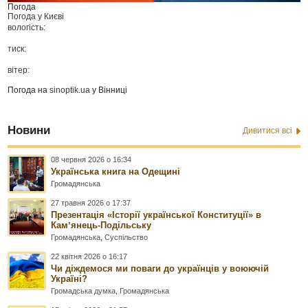
Погода
Погода у
Києві
вологість:
тиск:
вітер:
Погода на
sinoptik.ua
у Вінниці
Новини
Дивитися всі
08 червня 2026 о 16:34
Українська книга на Одещині
Громадянська
27 травня 2026 о 17:37
Презентація «Історії української Конституції» в
Камʼянець-Подільську
Громадянська
,
Суспільство
22 квітня 2026 о 16:17
Чи діждемося ми поваги до українців у воюючій
Україні?
Громадська думка
,
Громадянська