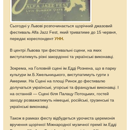
Сьогодні у Львові розпочинається щорічний джазовий
фестиваль Alfa Jazz Fest, який триватиме до 15 червня,
передає кореспондент
УНН.
В центрі Львова три фестивальні сцени, на яких
виступатимуть різні закордонні та українські виконавці.
Зокрема, на Головній сцені ім.Едді Рознена, що в парку
культури ім.Б.Хмельницького, виступатимуть гурти з
Америки. На Сцені на площі Ринок до фестивалю
долучаться українські, угорські та французькі виконавці. І
на останній — Сцені біля Палацу Потоцьких, гостей
заходу розважатимуть німецькі, російські, грузинські та
українські виконавці.
Також в рамках фесту відбудеться урочиста церемонія
вручення щорічної Міжнародної музичної премії ім.Едді