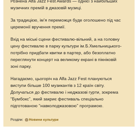
Рознена Alfa Jazz Fest Awards — однієї з найбільших
музичних премій в джазовій музиці.
За традицією, ім'я переможця буде оголошено під час
церемонії вручення премії.
Вхід на міські сцени фестивалю-вільний, а на головну
цену фестивалю в парку культури ім.Б.Хмельницького-
потрібно придбати квитки в партер, або безоплатно
переглянути концерт на великому екрані в пікніковій
зоні парку.
Нагадаємо, цьогоріч на Alfa Jazz Fest плануються
виступи більше 100 музикантів з 12 країн світу.
Долучаться до фестивалю і неджазові гурти, зокрема
“Бумбокс”, який закриє фестиваль спеціально
підготованою “навколоджазовою” програмою.
Розділи:
Новини культури