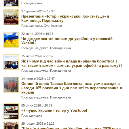
Громадянська
27 травня 2026 о 17:37
Презентація «Історії української Конституції» в
Камʼянець-Подільську
Громадянська
,
Суспільство
22 квітня 2026 о 16:17
Чи діждемося ми поваги до українців у воюючій
Україні?
Громадська думка
,
Громадянська
15 квітня 2026 о 21:57
Як і чому під час війни влада вирішила боротися з
«антисемітизмом» замість українофобії та рашизму?!
Громадська думка
,
Громадянська
14 лютого 2026 о 17:47
Останній шлях Тараса Шевченка: плануємо заходи з
нагоди 165 роковин з дня памʼяті та перепоховання в
Україні
Громадська думка
,
Громадянська
05 січня 2026 о 20:39
«7 чудес України» тепер у YouTube!
Громадянська
29 грудня 2025 о 21:22
"Що я/ми зробив/ли для України: підсумки 2026 року