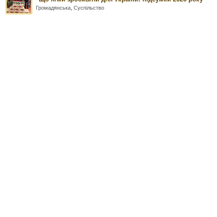
Громадянська
,
Суспільство