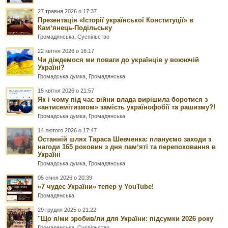
27 травня 2026 о 17:37
Презентація «Історії української Конституції» в
Камʼянець-Подільську
Громадянська
,
Суспільство
22 квітня 2026 о 16:17
Чи діждемося ми поваги до українців у воюючій
Україні?
Громадська думка
,
Громадянська
15 квітня 2026 о 21:57
Як і чому під час війни влада вирішила боротися з
«антисемітизмом» замість українофобії та рашизму?!
Громадська думка
,
Громадянська
14 лютого 2026 о 17:47
Останній шлях Тараса Шевченка: плануємо заходи з
нагоди 165 роковин з дня памʼяті та перепоховання в
Україні
Громадська думка
,
Громадянська
05 січня 2026 о 20:39
«7 чудес України» тепер у YouTube!
Громадянська
29 грудня 2025 о 21:22
"Що я/ми зробив/ли для України: підсумки 2026 року
Громадянська
,
Суспільство