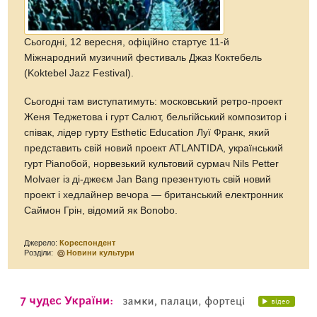
Сьогодні, 12 вересня, офіційно стартує 11-й
Міжнародний музичний фестиваль Джаз Коктебель
(Koktebel Jazz Festival).
Сьогодні там виступатимуть: московський ретро-проект
Женя Теджетова і гурт Салют, бельгійський композитор і
співак, лідер гурту Esthetic Education Луї Франк, який
представить свій новий проект ATLANTIDA, український
гурт Pianoбой, норвезький культовий сурмач Nils Petter
Molvaer із ді-джеєм Jan Bang презентують свій новий
проект і хедлайнер вечора — британський електронник
Саймон Грін, відомий як Bonobo.
Джерело:
Кореспондент
Розділи:
Новини культури